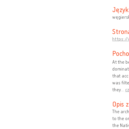
Język
węgiers
Stron
https:/
Pocho
At the b
dominate
that acc
was filt
they
…
c
Opis 
The arch
to the o
the Nati