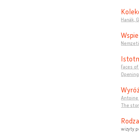
Kolek
Hanák, 
Wspie
Nemzeti 
Istotn
Faces o
Opening
Wyróż
Antoine 
The stor
Rodza
wizyty 