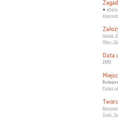
Zagad
altern
klasyczna
Założ
Hanák, 
Méry, G
Data 
2013
Miejs
Budapes
Pokaż n
Twórc
Beremén
Cseh, T