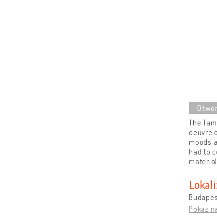
The Tamá
oeuvre o
moods a
had to c
material
Lokali
Budapest
Pokaż n