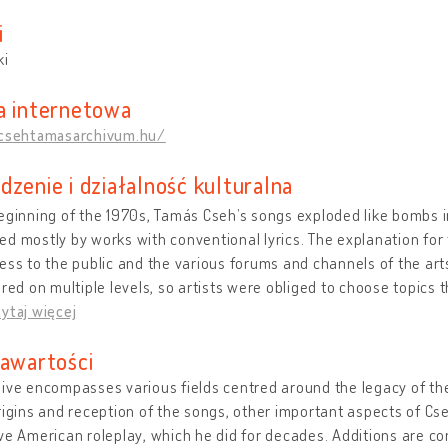
i
ki
a internetowa
/csehtamasarchivum.hu/
dzenie i działalność kulturalna
eginning of the 1970s, Tamás Cseh’s songs exploded like bombs 
d mostly by works with conventional lyrics. The explanation for th
ess to the public and the various forums and channels of the arts
ered on multiple levels, so artists were obliged to choose topics 
zytaj więcej
zawartości
ive encompasses various fields centred around the legacy of the
rigins and reception of the songs, other important aspects of Cseh
ve American roleplay, which he did for decades. Additions are c