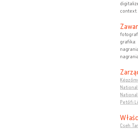
digitali
context.
Zawar
fotograf
grafika
nagrani
nagrani
Zarzą
Képzőmű
National
National
Petőfi 
Właśc
Cseh Ta