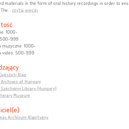
zed materials in the form of oral history recordings in order to en
 The
…
czytaj więcej
tość
ie: 1000-
: 500-999
a muzyczne: 1000-
a video: 500-999
dzający
vészeti Alap
 Archives of Hungary
 Széchényi Library (Hungary)
Literary Museum
iciel(e)
más Archívum Alapítvány