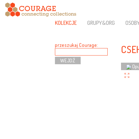
KOLEKCJE
GRUPY&ORG
OSOB
przeszukaj Courage:
CSE
Opu