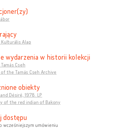
cjoner(zy)
Gábor
rający
Kulturális Alap
e wydarzenia w historii kolekcji
f Tamás Cseh
 of the Tamás Cseh Archive
nione obiekty
and Désiré, 1978. LP
y of the red indian of Bakony
j dostępu
po wcześniejszym umówieniu