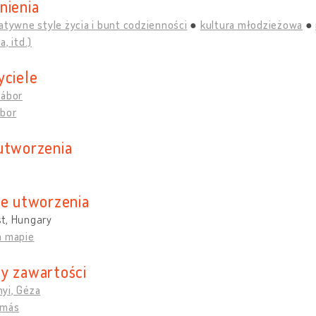
nienia
atywne style życia i bunt codzienności
kultura młodzieżowa
, itd.)
yciele
Gábor
ábor
utworzenia
ce utworzenia
t, Hungary
a mapie
y zawartości
yi, Géza
amás