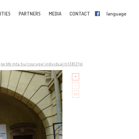
ITIES
PARTNERS
MEDIA
CONTACT
language
age.btk.mta.hu/courage/individual/n13812?pl