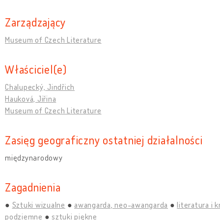
Zarządzający
Museum of Czech Literature
Właściciel(e)
Chalupecký, Jindřich
Hauková, Jiřina
Museum of Czech Literature
Zasięg geograficzny ostatniej działalności
międzynarodowy
Zagadnienia
Sztuki wizualne
awangarda, neo-awangarda
literatura i 
podziemne
sztuki piękne