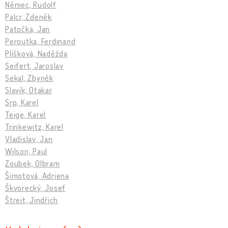
Němec, Rudolf
Palcr, Zdeněk
Patočka, Jan
Peroutka, Ferdinand
Plíšková, Naděžda
Seifert, Jaroslav
Sekal, Zbyněk
Slavík, Otakar
Srp, Karel
Teige, Karel
Trinkewitz, Karel
Vladislav, Jan
Wilson, Paul
Zoubek, Olbram
Šimotová, Adriena
Škvorecký, Josef
Štreit, Jindřich