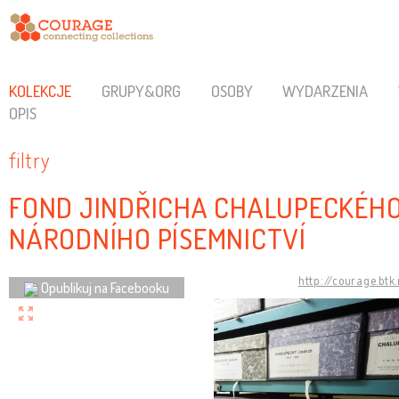
KOLEKCJE
GRUPY&ORG
OSOBY
WYDARZENIA
OPIS
filtry
FOND JINDŘICHA CHALUPECKÉHO
NÁRODNÍHO PÍSEMNICTVÍ
http://courage.bt
Opublikuj na Facebooku