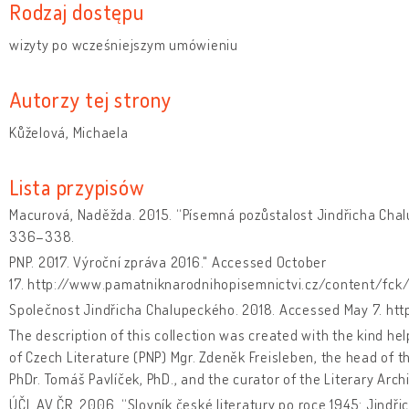
Rodzaj dostępu
wizyty po wcześniejszym umówieniu
Autorzy tej strony
Kůželová, Michaela
Lista przypisów
Macurová, Naděžda. 2015. “Písemná pozůstalost Jindřicha Cha
336–338.
PNP. 2017. Výroční zpráva 2016." Accessed October
17. http://www.pamatniknarodnihopisemnictvi.cz/content/fck
Společnost Jindřicha Chalupeckého. 2018. Accessed May 7. htt
The description of this collection was created with the kind he
of Czech Literature (PNP) Mgr. Zdeněk Freisleben, the head of t
PhDr. Tomáš Pavlíček, PhD., and the curator of the Literary Archi
ÚČL AV ČR. 2006. “Slovník české literatury po roce 1945: Jindř