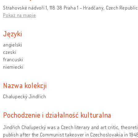
Strahovské nádvoří 1, 118 38 Praha 1 - Hradčany, Czech Republic
Pokaż na mapie
Języki
angielski
czeski
francuski
niemiecki
Nazwa kolekcji
Chalupecký Jindřich
Pochodzenie i działalność kulturalna
Jindřich Chalupecký was a Czech literary and art critic, theoret
publish after the Communist takeover in Czechoslovakia in 1948