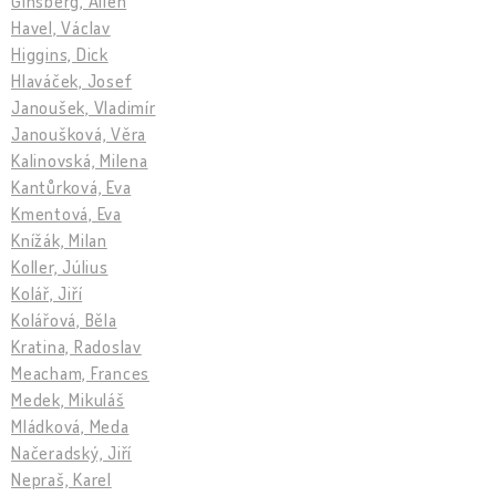
Ginsberg, Allen
Havel, Václav
Higgins, Dick
Hlaváček, Josef
Janoušek, Vladimír
Janoušková, Věra
Kalinovská, Milena
Kantůrková, Eva
Kmentová, Eva
Knížák, Milan
Koller, Július
Kolář, Jiří
Kolářová, Běla
Kratina, Radoslav
Meacham, Frances
Medek, Mikuláš
Mládková, Meda
Načeradský, Jiří
Nepraš, Karel