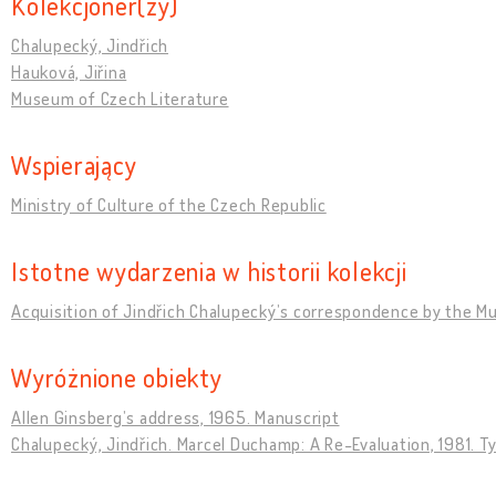
Kolekcjoner(zy)
Chalupecký, Jindřich
Hauková, Jiřina
Museum of Czech Literature
Wspierający
Ministry of Culture of the Czech Republic
Istotne wydarzenia w historii kolekcji
Acquisition of Jindřich Chalupeckýʼs correspondence by the M
Wyróżnione obiekty
Allen Ginsbergʼs address, 1965. Manuscript
Chalupecký, Jindřich. Marcel Duchamp: A Re-Evaluation, 1981. T