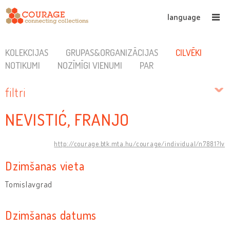
language
KOLEKCIJAS
GRUPAS&ORGANIZĀCIJAS
CILVĒKI
NOTIKUMI
NOZĪMĪGI VIENUMI
PAR
filtri
NEVISTIĆ, FRANJO
http://courage.btk.mta.hu/courage/individual/n7881?lv
Dzimšanas vieta
Tomislavgrad
Dzimšanas datums