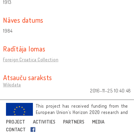
1913
Nāves datums
1984
Radītāja lomas
Foreign Croatica Collection
Atsauču saraksts
Wikidata
2016-11-25 10:40:48
This project has received funding from the
European Union’s Horizon 2020 research and
innovation programme under grant
PROJECT
ACTIVITIES
PARTNERS
MEDIA
agreement No 692919.
CONTACT
Image credits