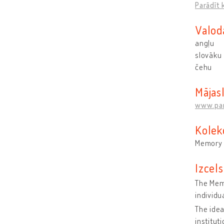
Parādīt 
Valod
angļu
slovāku
čehu
Mājas
www.pa
Kolek
Memory 
Izcel
The Memo
individu
The idea
institut