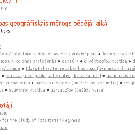
llum
bas ģeogrāfiskais mērogs pēdējā laikā
tisks
i
tāro/totalitāro režīmu vajāšanas pārdzīvojušie
Avangarda kultū
ids un ikdienas pretošanās
cenzūra
cilvēktiesību kustība
d
ija/trimda
filozofiskas/teorētiskas kustības (nemarksisti, maois
s
mūzika (roks, panks, alternatīvā, klasiskā utt.)
nacionālās kus
gā žurnālistika
partijas disidenti (no Partijas izstumtie)
reliģ
ts
studentu kustība
uzraudzība (dažāda veida)
otāji
adio
e for the Study of Totalitarian Regimes
llum