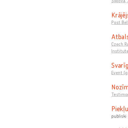
Šiklová, 
Krājēj
Post Be
Atbals
Czech R
Institut
Svarīg
Event (g
Nozīm
Testimon
Piekļ
publiski