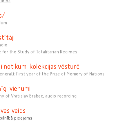
Jiřina
s/-i
llum
tītāji
adio
e for the Study of Totalitarian Regimes
i notikumi kolekcijas vēsturē
eneral): First year of the Prize of Memory of Nations
īgi vienumi
y of Vratislav Brabec, audio recording
uves veids
 pilnībā pieejams