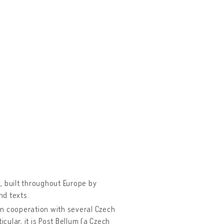
, built throughout Europe by
nd texts.
in cooperation with several Czech
cular, it is Post Bellum (a Czech