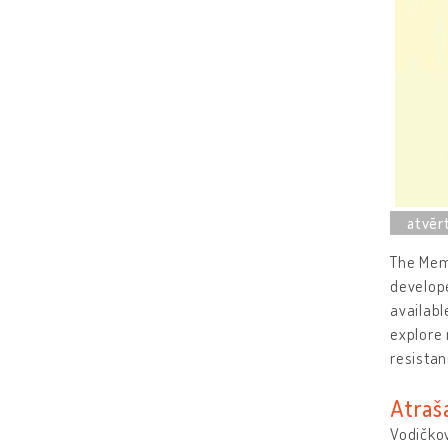
The Memo
develope
availabl
explore 
resistan
Atraš
Vodičkov