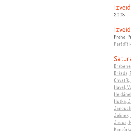
Izvei
2008
Izvei
Praha, P
Parādīt 
Satura
Brabenec
Brázda, 
Chvatík,
Havel, V
Hejdánek
Hutka, J
Janouch,
Jelínek,
Jirous, 
Kantůrko