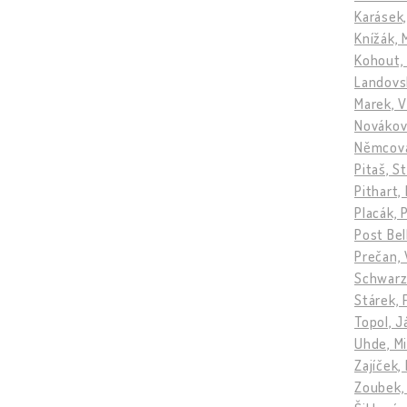
Karásek,
Knížák, 
Kohout,
Landovs
Marek, V
Novákov
Němcová
Pitaš, S
Pithart,
Placák, 
Post Be
Prečan, 
Schwarz
Stárek, 
Topol, 
Uhde, Mi
Zajíček,
Zoubek,