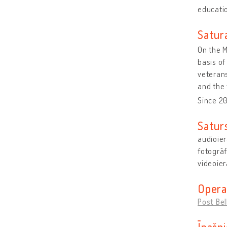
educatio
Satur
On the M
basis of
veterans
and the 
Since 2
Satur
audioier
fotogrāf
videoier
Opera
Post Be
Īpašni