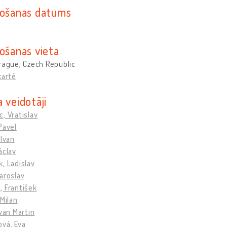
došanas datums
došanas vieta
rague, Czech Republic
kartē
 veidotāji
, Vratislav
Pavel
 Ivan
áclav
, Ladislav
aroslav
 František
 Milan
Ivan Martin
vá, Eva