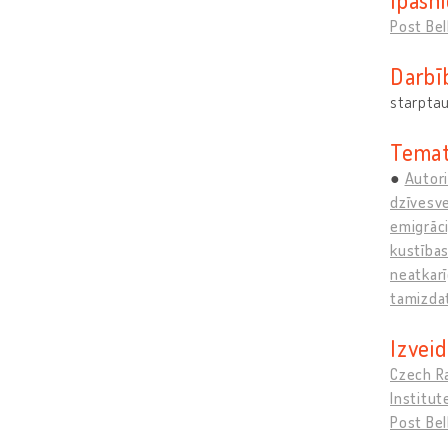
Post Be
Darbī
starptau
Temat
Autori
dzīvesve
emigrāc
kustība
neatkarī
tamizda
Izveid
Czech R
Institut
Post Be