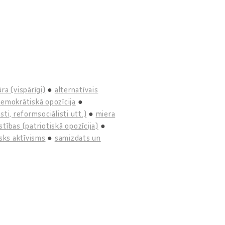
ra (vispārīgi)
alternatīvais
emokrātiskā opozīcija
ti, reformsociālisti utt.)
miera
tības (patriotiskā opozīcija)
isks aktīvisms
samizdats un