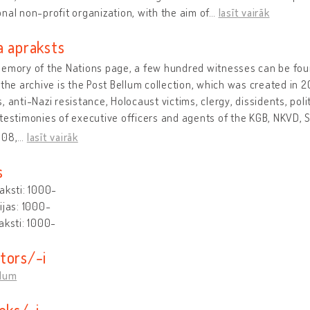
nal non-profit organization, with the aim of
…
lasīt vairāk
a apraksts
emory of the Nations page, a few hundred witnesses can be found
 the archive is the Post Bellum collection, which was created in 
, anti-Nazi resistance, Holocaust victims, clergy, dissidents, poli
testimonies of executive officers and agents of the KGB, NKVD, StB
008,
…
lasīt vairāk
s
aksti: 1000-
ijas: 1000-
aksti: 1000-
tors/-i
llum
eks/-i