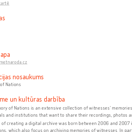
kartē
as
lapa
metnaroda.cz
cijas nosaukums
of Nations
sme un kultūras darbība
ry of Nations is an extensive collection of witnesses' memories
als and institutions that want to share their recordings, photos a
 of creating a digital archive was born between 2006 and 2007 
ions, which also focus on archiving memories of witnesses. In parti