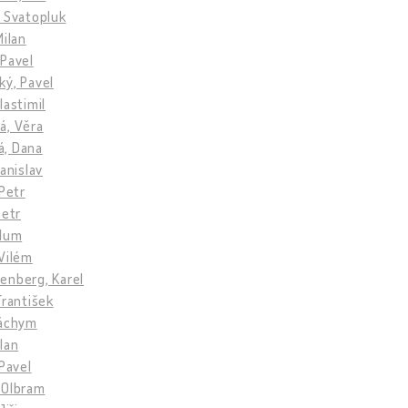
 Svatopluk
Milan
 Pavel
ký, Pavel
lastimil
á, Věra
, Dana
tanislav
 Petr
Petr
llum
Vilém
enberg, Karel
František
Jáchym
lan
 Pavel
 Olbram