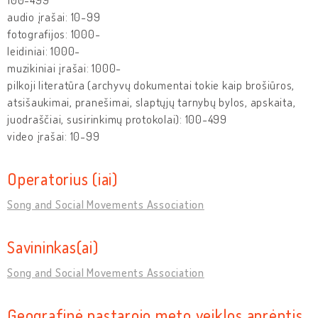
audio įrašai: 10-99
fotografijos: 1000-
leidiniai: 1000-
muzikiniai įrašai: 1000-
pilkoji literatūra (archyvų dokumentai tokie kaip brošiūros,
atsišaukimai, pranešimai, slaptųjų tarnybų bylos, apskaita,
juodraščiai, susirinkimų protokolai): 100-499
video įrašai: 10-99
Operatorius (iai)
Song and Social Movements Association
Savininkas(ai)
Song and Social Movements Association
Geografinė pastarojo meto veiklos aprėptis