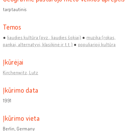
tarptautinis
Temos
liaudies kultūra (pvz., liaudies šokiai)
muzika (rokas,
pankai, alternatyvi, klasikinė ir t.t.)
populiarioji kultūra
Įkūrėjai
Kirchenwitz, Lutz
Įkūrimo data
1991
Įkūrimo vieta
Berlin, Germany