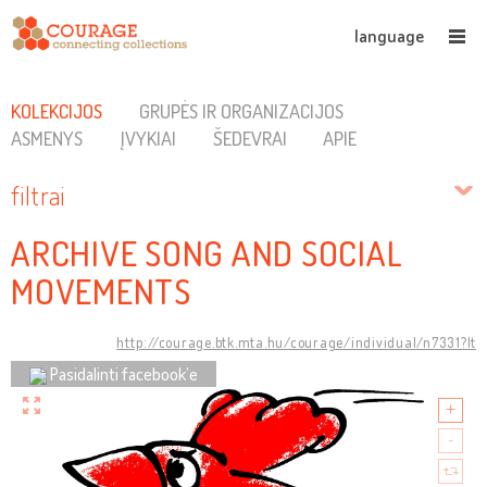
language
KOLEKCIJOS
GRUPĖS IR ORGANIZACIJOS
ASMENYS
ĮVYKIAI
ŠEDEVRAI
APIE
filtrai
ARCHIVE SONG AND SOCIAL
MOVEMENTS
http://courage.btk.mta.hu/courage/individual/n7331?lt
Pasidalinti facebook’e