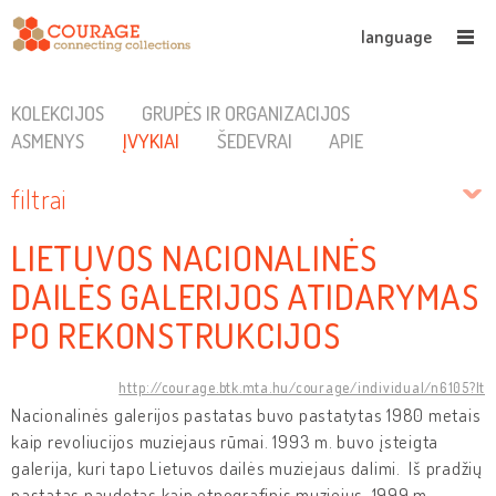
language
KOLEKCIJOS
GRUPĖS IR ORGANIZACIJOS
ASMENYS
ĮVYKIAI
ŠEDEVRAI
APIE
filtrai
LIETUVOS NACIONALINĖS
DAILĖS GALERIJOS ATIDARYMAS
PO REKONSTRUKCIJOS
http://courage.btk.mta.hu/courage/individual/n6105?lt
Nacionalinės galerijos pastatas buvo pastatytas 1980 metais
kaip revoliucijos muziejaus rūmai. 1993 m. buvo įsteigta
galerija, kuri tapo Lietuvos dailės muziejaus dalimi. Iš pradžių
pastatas naudotas kaip etnografinis muziejus. 1999 m