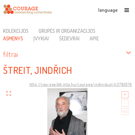
language
KOLEKCIJOS
GRUPĖS IR ORGANIZACIJOS
ASMENYS
ĮVYKIAI
ŠEDEVRAI
APIE
filtrai
ŠTREIT, JINDŘICH
http://courage.btk.mta.hu/courage/individual/n37920?lt