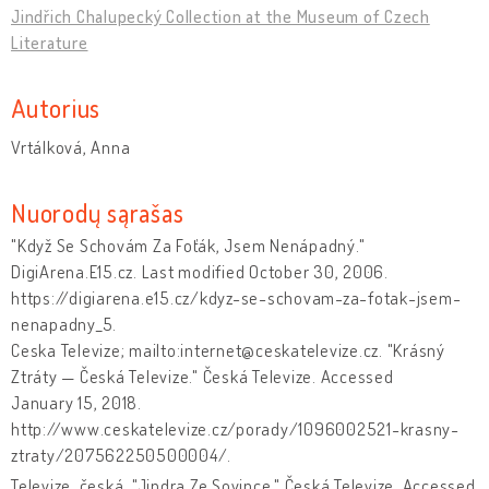
Jindřich Chalupecký Collection at the Museum of Czech
Literature
Autorius
Vrtálková, Anna
Nuorodų sąrašas
"Když Se Schovám Za Foťák, Jsem Nenápadný."
DigiArena.E15.cz. Last modified October 30, 2006.
https://digiarena.e15.cz/kdyz-se-schovam-za-fotak-jsem-
nenapadny_5.
Ceska Televize; mailto:internet@ceskatelevize.cz. "Krásný
Ztráty — Česká Televize." Česká Televize. Accessed
January 15, 2018.
http://www.ceskatelevize.cz/porady/1096002521-krasny-
ztraty/207562250500004/.
Televize, česká. "Jindra Ze Sovince." Česká Televize. Accessed