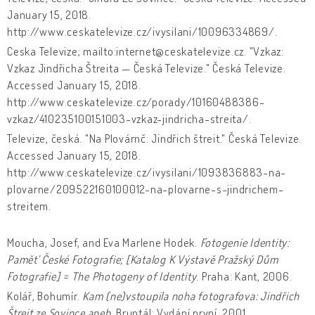
January 15, 2018.
http://www.ceskatelevize.cz/ivysilani/10096334869/.
Ceska Televize; mailto:internet@ceskatelevize.cz. "Vzkaz:
Vzkaz Jindřicha Štreita — Česká Televize." Česká Televize.
Accessed January 15, 2018.
http://www.ceskatelevize.cz/porady/10160488386-
vzkaz/410235100151003-vzkaz-jindricha-streita/.
Televize, česká. "Na Plovárnč: Jindřich štreit." Česká Televize.
Accessed January 15, 2018.
http://www.ceskatelevize.cz/ivysilani/1093836883-na-
plovarne/209522160100012-na-plovarne-s-jindrichem-
streitem.
Moucha, Josef, and Eva Marlene Hodek.
Fotogenie Identity:
Pamět' České Fotografie; [Katalog K Výstavě Pražský Dům
Fotografie] = The Photogeny of Identity
. Praha: Kant, 2006.
Kolář, Bohumír.
Kam (ne)vstoupila noha fotografova: Jindřich
Štreit ze Sovince aneb
. Bruntál: Vydání první, 2001.