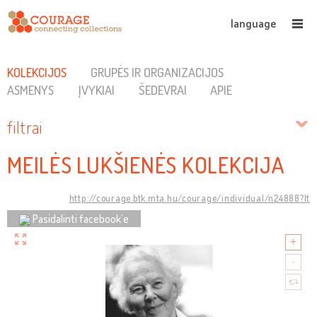
language
KOLEKCIJOS
GRUPĖS IR ORGANIZACIJOS
ASMENYS
ĮVYKIAI
ŠEDEVRAI
APIE
filtrai
MEILĖS LUKŠIENĖS KOLEKCIJA
http://courage.btk.mta.hu/courage/individual/n24888?lt
Pasidalinti facebook’e