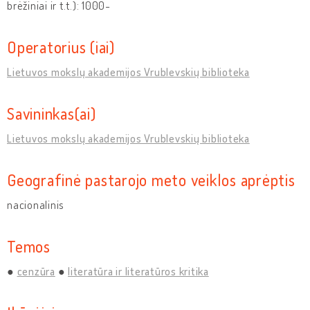
brėžiniai ir t.t.): 1000-
Operatorius (iai)
Lietuvos mokslų akademijos Vrublevskių biblioteka
Savininkas(ai)
Lietuvos mokslų akademijos Vrublevskių biblioteka
Geografinė pastarojo meto veiklos aprėptis
nacionalinis
Temos
cenzūra
literatūra ir literatūros kritika