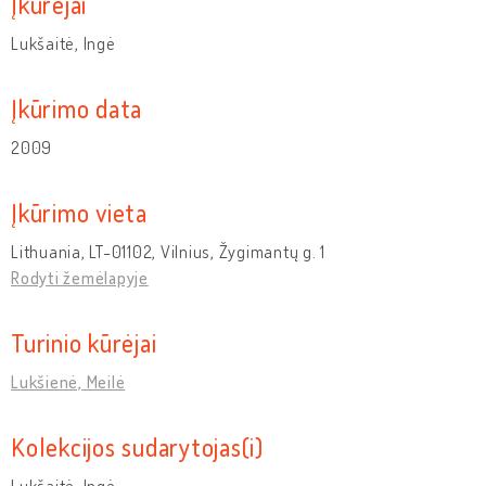
Įkūrėjai
Lukšaitė, Ingė
Įkūrimo data
2009
Įkūrimo vieta
Lithuania, LT-01102, Vilnius, Žygimantų g. 1
Rodyti žemėlapyje
Turinio kūrėjai
Lukšienė, Meilė
Kolekcijos sudarytojas(i)
Lukšaitė, Ingė