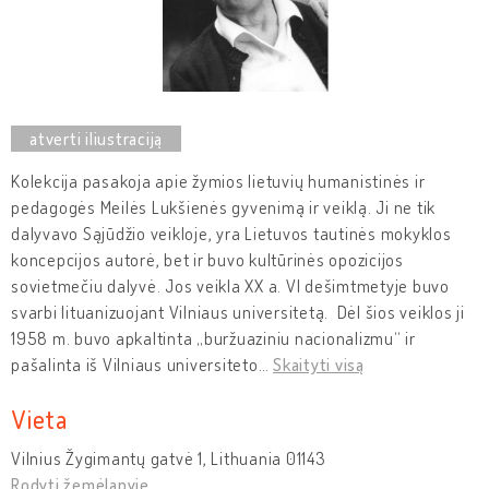
Kolekcija pasakoja apie žymios lietuvių humanistinės ir
pedagogės Meilės Lukšienės gyvenimą ir veiklą. Ji ne tik
dalyvavo Sąjūdžio veikloje, yra Lietuvos tautinės mokyklos
koncepcijos autorė, bet ir buvo kultūrinės opozicijos
sovietmečiu dalyvė. Jos veikla XX a. VI dešimtmetyje buvo
svarbi lituanizuojant Vilniaus universitetą. Dėl šios veiklos ji
1958 m. buvo apkaltinta „buržuaziniu nacionalizmu“ ir
pašalinta iš Vilniaus universiteto
…
Skaityti visą
Vieta
Vilnius Žygimantų gatvė 1, Lithuania 01143
Rodyti žemėlapyje