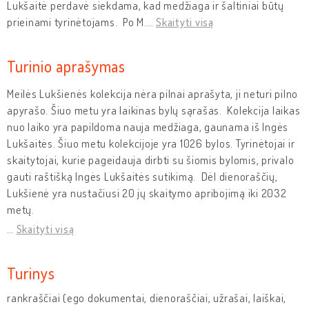
Lukšaitė perdavė siekdama, kad medžiaga ir šaltiniai būtų
prieinami tyrinėtojams. Po M.
…
Skaityti visą
Turinio aprašymas
Meilės Lukšienės kolekcija nėra pilnai aprašyta, ji neturi pilno
apyrašo. Šiuo metu yra laikinas bylų sąrašas. Kolekcija laikas
nuo laiko yra papildoma nauja medžiaga, gaunama iš Ingės
Lukšaitės. Šiuo metu kolekcijoje yra 1026 bylos. Tyrinėtojai ir
skaitytojai, kurie pageidauja dirbti su šiomis bylomis, privalo
gauti raštišką Ingės Lukšaitės sutikimą. Dėl dienoraščių,
Lukšienė yra nustačiusi 20 jų skaitymo apribojimą iki 2032
metų.
…
Skaityti visą
Turinys
rankraščiai (ego dokumentai, dienoraščiai, užrašai, laiškai,