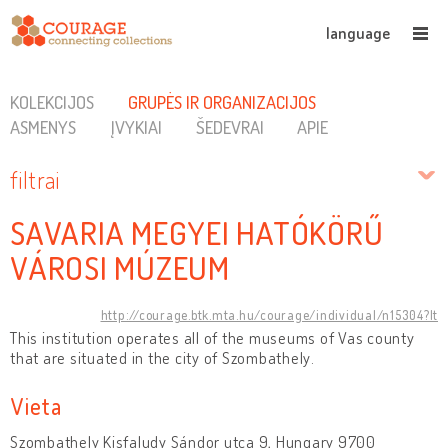
language
KOLEKCIJOS
GRUPĖS IR ORGANIZACIJOS
ASMENYS
ĮVYKIAI
ŠEDEVRAI
APIE
filtrai
SAVARIA MEGYEI HATÓKÖRŰ
VÁROSI MÚZEUM
http://courage.btk.mta.hu/courage/individual/n15304?lt
This institution operates all of the museums of Vas county
that are situated in the city of Szombathely.
Vieta
Szombathely Kisfaludy Sándor utca 9, Hungary 9700