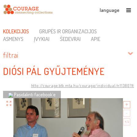
language
KOLEKCIJOS
GRUPĖS IR ORGANIZACIJOS
ASMENYS
ĮVYKIAI
ŠEDEVRAI
APIE
filtrai
DIÓSI PÁL GYŰJTEMÉNYE
http://courage.btk.mta.hu/courage/individual/n11380?lt
Pasidalinti facebook’e