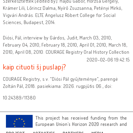
Szerkesztették [edited by]: Hajdú Gábor, Horzsa Gergely,
Krámer Lili, Lőrincz Dalma, Nyírő Zsuzsanna, Petényi Mirkó,
Vigvári András. ELTE Angelusz Róbert College for Social
Sciences, Budapest, 2014.
Diósi, Pál, interview by Gárdos, Judit, March 03, 2010,
February 04, 2010, February 18, 2010, April 01, 2010, March 18,
2010, April 08, 2010. COURAGE Registry Oral History Collection
2020-02-06 19:42:15
kaip cituoti šį puslapį?
COURAGE Registry, s.v. "Diósi Pál gyűjteménye", parengė
Zoltán Pál, 2018. pasiekiama: 2026. rugpjūtis 06., doi:
10.24389/11380
This project has received funding from the
European Union’s Horizon 2020 research and
innovation programme under grant