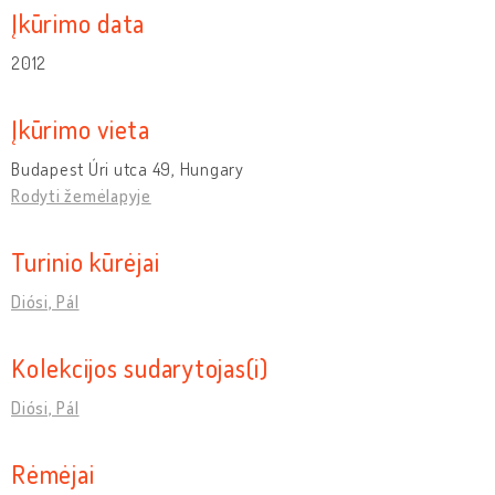
Įkūrimo data
2012
Įkūrimo vieta
Budapest Úri utca 49, Hungary
Rodyti žemėlapyje
Turinio kūrėjai
Diósi, Pál
Kolekcijos sudarytojas(i)
Diósi, Pál
Rėmėjai