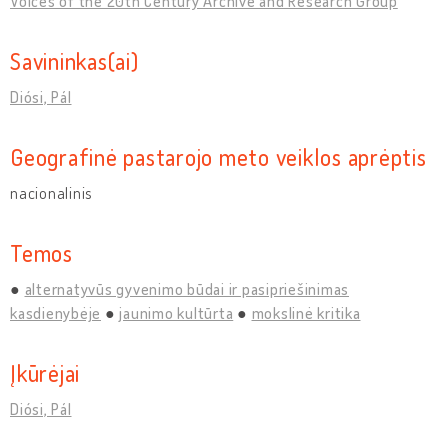
Voices of the 20th Century Archive and Research Group
Savininkas(ai)
Diósi, Pál
Geografinė pastarojo meto veiklos aprėptis
nacionalinis
Temos
alternatyvūs gyvenimo būdai ir pasipriešinimas
kasdienybėje
jaunimo kultūrta
mokslinė kritika
Įkūrėjai
Diósi, Pál