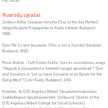
Pál, Zoltán
Nuorodų sąrašas
Zombori Attila: Szexpiaci körséta [Tour of the Sex Market]
Idegenforglami Propaganda és Kiadó Vállalat, Budapest,
1986.
Diósi Pál: Ez nem kéjutazás. [This is not a Joyride] Gondolat,
Budapest, 1990.
Murai András - Tóth Eszter Zsófia: Szex és szocializmus avagy
"Hagyjuk a szexualitást a haldokló nyugat ópiumának"? [Sex
and Socialism or "Let us leave Sexuality to an Opium for the
Dying West"?] Libri Kiadó, Budapest, 2014.
Kötetlen. Az ELTE Angelusz Róbert Társadalomtudományi
Szakkollégium tanulmánykötete. [Unbound. Studies of the
ELTE Angelusz Róbert College for Social Sciences]