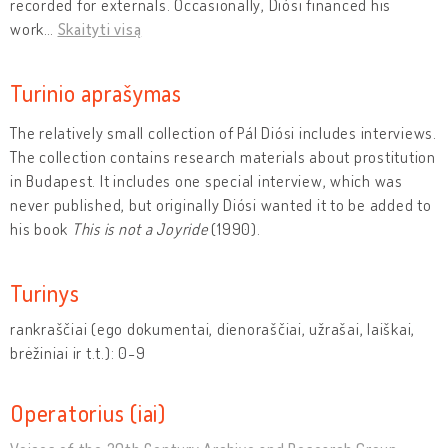
recorded for externals. Occasionally, Diósi financed his
work
…
Skaityti visą
Turinio aprašymas
The relatively small collection of Pál Diósi includes interviews.
The collection contains research materials about prostitution
in Budapest. It includes one special interview, which was
never published, but originally Diósi wanted it to be added to
his book
This is not a Joyride
(1990).
Turinys
rankraščiai (ego dokumentai, dienoraščiai, užrašai, laiškai,
brėžiniai ir t.t.): 0-9
Operatorius (iai)