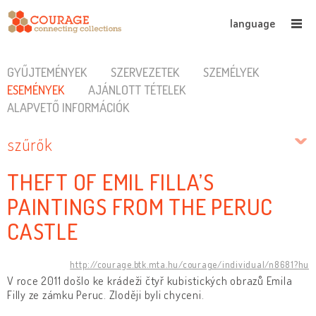
language
GYŰJTEMÉNYEK
SZERVEZETEK
SZEMÉLYEK
ESEMÉNYEK
AJÁNLOTT TÉTELEK
ALAPVETŐ INFORMÁCIÓK
szűrők
THEFT OF EMIL FILLA’S
PAINTINGS FROM THE PERUC
CASTLE
http://courage.btk.mta.hu/courage/individual/n8681?hu
V roce 2011 došlo ke krádeži čtyř kubistických obrazů Emila
Filly ze zámku Peruc. Zloději byli chyceni.