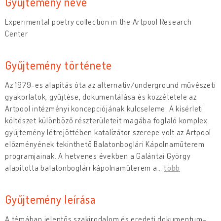
Gyűjtemény neve
Experimental poetry collection in the Artpool Research
Center
Gyűjtemény története
Az 1979-es alapítás óta az alternatív/underground művészeti
gyakorlatok, gyűjtése, dokumentálása és közzétetele az
Artpool intézményi koncepciójának kulcseleme. A kísérleti
költészet különböző részterületeit magába foglaló komplex
gyűjtemény létrejöttében katalizátor szerepe volt az Artpool
előzményének tekinthető Balatonboglári Kápolnaműterem
programjainak. A hetvenes években a Galántai György
alapította balatonboglári kápolnaműterem a
…
több
Gyűjtemény leírása
A témában jelentős szakirodalom és eredeti dokumentum-