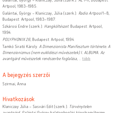
Artpool, 1983-1985.
Galántai, György – Klaniczay, Júlia (szerk.).
Radio Artpool
1–8,
Budapest: Artpool, 1983–1987.
Szkárosi Endre (szerk.).
Hangköltészet
. Budapest: Artpool,
1994.
POLYPHONIX 26
, Budapest: Artpool, 1994.
Tamkó Sirató Károly.
A Dimenzionista Manifesztum története.
A
Dimenzionizmus (nem euklidészi művészetek) I. ALBUMA. Az
avantgárd művészetek rendszerbe foglalása,
…
több
A bejegyzés szerzői
Szirmai, Anna
Hivatkozások
Klaniczay Júlia – Sasvári Edit (szerk.).
Törvénytelen
avantgárd. Galántai György balatonboglári kápolnaműterme,