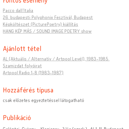
Pacco dall’Italia
26. budapesti Polyphonix Fesztivál, Budapest
Képköltészet (PicturePoetry) kiállítás
HANG KÉP MÁS / SOUND IMAGE POETRY show
Ajánlott tétel
AL (Aktuális / Alternatív / Artpool Levél), 1983-1985.
Szamizdat folyóirat
Artpool Radio 1-8 (1983-1987)
Hozzáférés típusa
csak előzetes egyeztetéssel látogatható
Publikáció
Galántai, György – Klaniczay, Júlia (szerk.).
AL
1-11, Budapest: