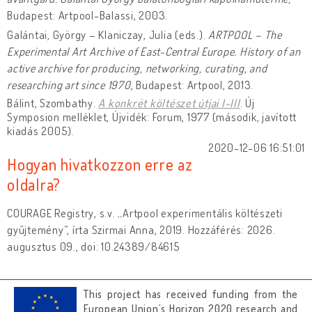
Budapest: Artpool-Balassi, 2003.
Galántai, György – Klaniczay, Julia (eds.).
ARTPOOL – The
Experimental Art Archive of East-Central Europe. History of an
active archive for producing, networking, curating, and
researching art since 1970
, Budapest: Artpool, 2013.
Bálint, Szombathy.
A konkrét költészet útjai I-III
. Új
Symposion melléklet, Újvidék: Forum, 1977 (második, javított
kiadás 2005).
2020-12-06 16:51:01
Hogyan hivatkozzon erre az
oldalra?
COURAGE Registry, s.v. „Artpool experimentális költészeti
gyűjtemény”, írta Szirmai Anna, 2019. Hozzáférés: 2026.
augusztus 09., doi: 10.24389/84615
This project has received funding from the
European Union’s Horizon 2020 research and