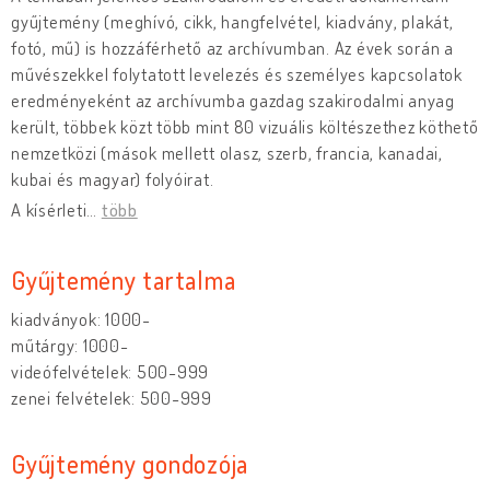
gyűjtemény (meghívó, cikk, hangfelvétel, kiadvány, plakát,
fotó, mű) is hozzáférhető az archívumban. Az évek során a
művészekkel folytatott levelezés és személyes kapcsolatok
eredményeként az archívumba gazdag szakirodalmi anyag
került, többek közt több mint 80 vizuális költészethez köthető
nemzetközi (mások mellett olasz, szerb, francia, kanadai,
kubai és magyar) folyóirat.
A kísérleti
…
több
Gyűjtemény tartalma
kiadványok: 1000-
műtárgy: 1000-
videófelvételek: 500-999
zenei felvételek: 500-999
Gyűjtemény gondozója