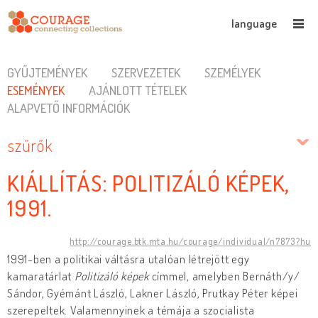
language
GYŰJTEMÉNYEK
SZERVEZETEK
SZEMÉLYEK
ESEMÉNYEK
AJÁNLOTT TÉTELEK
ALAPVETŐ INFORMÁCIÓK
szűrők
KIÁLLÍTÁS: POLITIZÁLÓ KÉPEK,
1991.
http://courage.btk.mta.hu/courage/individual/n7873?hu
1991-ben a politikai váltásra utalóan létrejött egy
kamaratárlat
Politizáló képek
címmel, amelyben Bernáth/y/
Sándor, Gyémánt László, Lakner László, Prutkay Péter képei
szerepeltek. Valamennyinek a témája a szocialista