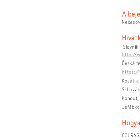
A bej
Nečasov
Hivat
Slovník
http://
Česká te
https:/
Kosatík,
Schován
Kohout, 
Jeřábkov
Hogya
COURAGE 