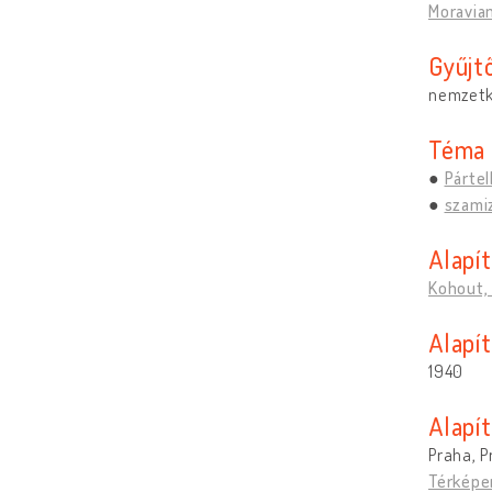
Moravia
Gyűjt
nemzetk
Téma
Pártel
szami
Alapí
Kohout,
Alapít
1940
Alapí
Praha, P
Térképe