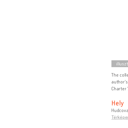
The coll
author's
Charter 
Hely
Hudcova
Térképe