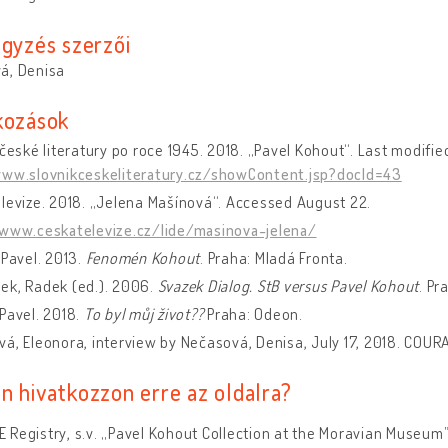
egyzés szerzői
á, Denisa
kozások
 české literatury po roce 1945. 2018. „Pavel Kohout“. Last modif
www.slovnikceskeliteratury.cz/showContent.jsp?docId=43
levize. 2018. „Jelena Mašínová“. Accessed August 22.
/www.ceskatelevize.cz/lide/masinova-jelena/
 Pavel. 2013.
Fenomén Kohout
. Praha: Mladá Fronta.
ek, Radek (ed.). 2006.
Svazek Dialog. StB versus Pavel Kohout
. Pr
Pavel. 2018.
To byl můj život??
Praha: Odeon.
á, Eleonora, interview by Nečasová, Denisa, July 17, 2018. COURA
n hivatkozzon erre az oldalra?
Registry, s.v. „Pavel Kohout Collection at the Moravian Museum”