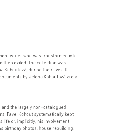
inent writer who was transformed into
d then exiled. The collection was
a Kohoutová, during their lives. It
e documents by Jelena Kohoutová are a
ed, and the largely non-catalogued
ns. Pavel Kohout systematically kept
ife or, implicitly, his involvement.
 as birthday photos, house rebuilding,