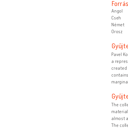
Forrá
Angol
Cseh
Német
Orosz
Gyűjt
Pavel Ko
a repres
created 
contains
margina
Gyűjt
The coll
material
almost a
The coll