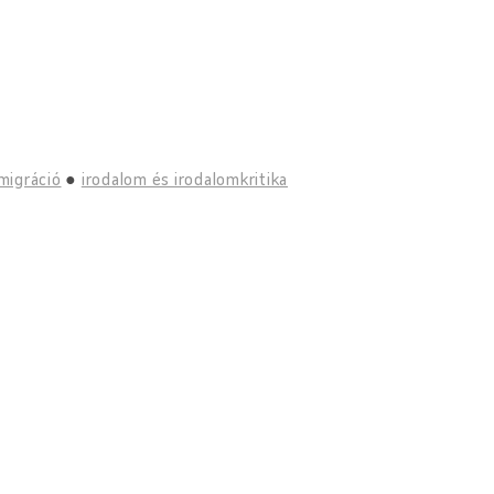
migráció
irodalom és irodalomkritika