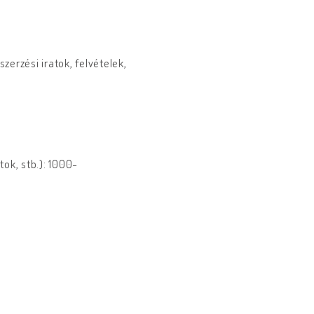
zerzési iratok, felvételek,
ok, stb.): 1000-