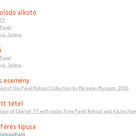
olódó alkotó
 77
 Pavel
vá, Jelena
ő
 Pavel
vá, Jelena
s esemény
ion of the Pavel Kohout Collection by Moravian Museum, 2010.
tt tétel
rsion of Charter 77 with notes from Pavel Kohout and Václav Hav
férés típusa
 látogatható