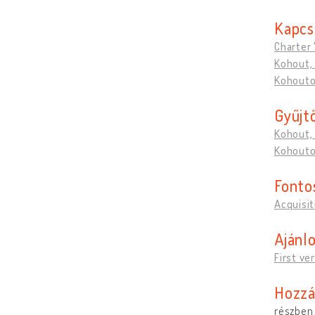
Kapcs
Charter
Kohout,
Kohouto
Gyűjt
Kohout,
Kohouto
Fonto
Acquisit
Ajánlo
First ve
Hozzá
részben