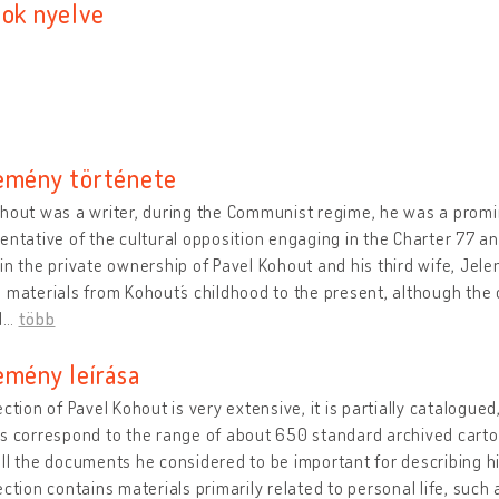
sok nyelve
emény története
hout was a writer, during the Communist regime, he was a prom
entative of the cultural opposition engaging in the Charter 77 an
in the private ownership of Pavel Kohout and his third wife, Jelen
 materials from Kohout´s childhood to the present, although th
l
…
több
emény leírása
ection of Pavel Kohout is very extensive, it is partially catalogu
s correspond to the range of about 650 standard archived carto
ll the documents he considered to be important for describing his l
ection contains materials primarily related to personal life, such