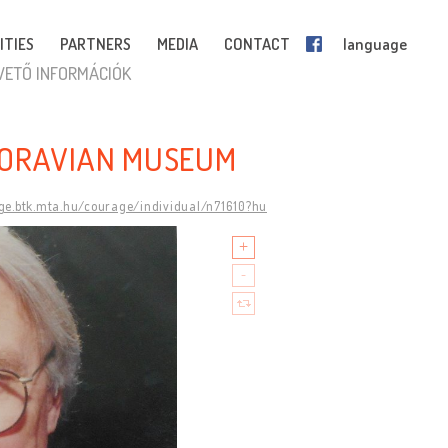
ITIES
PARTNERS
MEDIA
CONTACT
language
VETŐ INFORMÁCIÓK
MORAVIAN MUSEUM
age.btk.mta.hu/courage/individual/n71610?hu