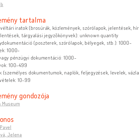
bb
emény tartalma
véltári iratok (brosúrák, közlemények, szórólapok, jelentések, hírs
lentések, tárgyalási jegyzõkönyvek): unknown quantity
dokumentáció (poszterek, szórólapok, bélyegek, stb.): 1000-
ek: 1000-
/vagy pénzügyi dokumentáció: 1000-
yok: 100-499
k (személyes dokumentumok, naplók, feljegyzések, levelek, vázlat
vételek: 10-99
emény gondozója
n Museum
donos
 Pavel
vá, Jelena