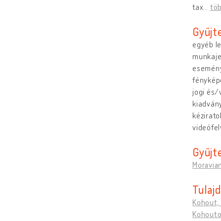
tax
…
tö
Gyűjt
egyéb le
munkaje
esemény
fénykép
jogi és
kiadván
kézirato
videófel
Gyűjt
Moravia
Tulaj
Kohout,
Kohouto