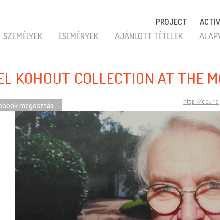
PROJECT
ACTIV
SZEMÉLYEK
ESEMÉNYEK
AJÁNLOTT TÉTELEK
ALAP
EL KOHOUT COLLECTION AT THE 
http://cour
ebook megosztás