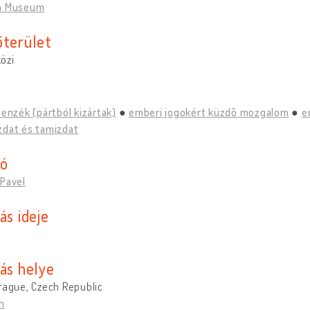
n Museum
őterület
özi
lenzék (pártból kizártak)
emberi jogokért küzdõ mozgalom
e
zdat és tamizdat
tó
 Pavel
ás ideje
tás helye
rague, Czech Republic
n