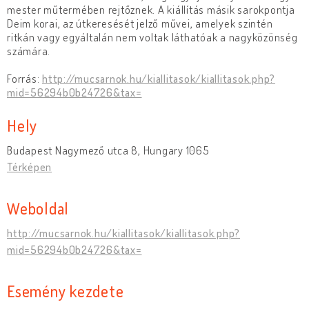
mester műtermében rejtőznek. A kiállítás másik sarokpontja
Deim korai, az útkeresését jelző művei, amelyek szintén
ritkán vagy egyáltalán nem voltak láthatóak a nagyközönség
számára.
Forrás:
http://mucsarnok.hu/kiallitasok/kiallitasok.php?
mid=56294b0b24726&tax=
Hely
Budapest Nagymező utca 8, Hungary 1065
Térképen
Weboldal
http://mucsarnok.hu/kiallitasok/kiallitasok.php?
mid=56294b0b24726&tax=
Esemény kezdete