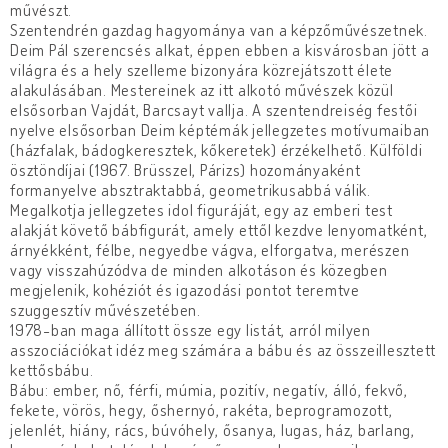
művészt.
Szentendrén gazdag hagyománya van a képzőművészetnek.
Deim Pál szerencsés alkat, éppen ebben a kisvárosban jött a
világra és a hely szelleme bizonyára közrejátszott élete
alakulásában. Mestereinek az itt alkotó művészek közül
elsősorban Vajdát, Barcsayt vallja. A szentendreiség festői
nyelve elsősorban Deim képtémák jellegzetes motívumaiban
(házfalak, bádogkeresztek, kőkeretek) érzékelhető. Külföldi
ösztöndíjai (1967. Brüsszel, Párizs) hozományaként
formanyelve absztraktabbá, geometrikusabbá válik.
Megalkotja jellegzetes idol figuráját, egy az emberi test
alakját követő bábfigurát, amely ettől kezdve lenyomatként,
árnyékként, félbe, negyedbe vágva, elforgatva, merészen
vagy visszahúzódva de minden alkotáson és közegben
megjelenik, kohéziót és igazodási pontot teremtve
szuggesztív művészetében.
1978-ban maga állított össze egy listát, arról milyen
asszociációkat idéz meg számára a bábu és az összeillesztett
kettősbábu.
Bábu: ember, nő, férfi, múmia, pozitív, negatív, álló, fekvő,
fekete, vörös, hegy, őshernyó, rakéta, beprogramozott,
jelenlét, hiány, rács, búvóhely, ősanya, lugas, ház, barlang,