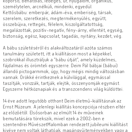
koporsó, behatolás, lebegés, űr, nyugalom, organikus,
személytelen, arcnélküli, mindenki, egyedül.
Kettősbábu: emberpár, ádám-éva, emberiség, társak,
szerelem, szeretkezés, megtermékenyülés, együtt,
összebújva, rettegés, félelem, kiszolgáltatottság,
megalázottak, pozitív-negatív, fény-árny, ellentét, egység,
biztonság, egész, kapcsolat, tagadás, nyitány, kezdet, vég.
A bábu születéséről és alakváltozatáról azóta számos
tanulmány született, itt a kiállításon most a képekkel,
szobrokkal illusztráljuk a "bábu útját", amely küzdelmes,
fájdalmas és örömteli egyszerre. Deim Pál bábjai (bábui)
állandó pictogarmmok, úgy, hogy mégis mindig változásban
vannak. Örökké érintkeznek a külvilággal, egymással
taszítják, vonzzák, tartják, elejtik, összenyomják egymást.
Egyszerre hétköznapiak és a transzcendens világ küldöttei.
14 éve adott legutóbb otthont Deim életmű-kiállításnak az
Ernst Múzeum. A jelenlegi kiállítás koncepciója részben eltér
az előzőétől. Elsősorban az elmúlt 14 év műveinek
bemutatására törekszik, mivel ezek a 2002-ben e
szentendrei MűvészetMalomban rendezett jubileumi kiállítást
kivéve nem voltak láthatóak, magángyűjteményekben vagy a