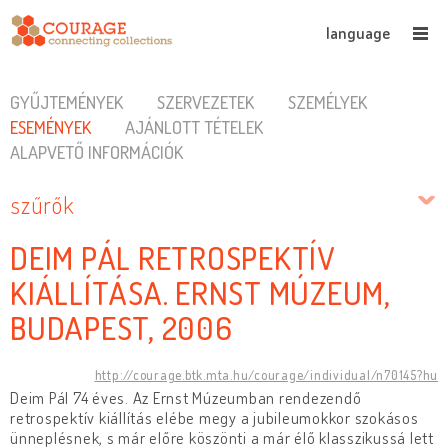
language
GYŰJTEMÉNYEK
SZERVEZETEK
SZEMÉLYEK
ESEMÉNYEK
AJÁNLOTT TÉTELEK
ALAPVETŐ INFORMÁCIÓK
szűrők
DEIM PÁL RETROSPEKTÍV
KIÁLLÍTÁSA. ERNST MÚZEUM,
BUDAPEST, 2006
http://courage.btk.mta.hu/courage/individual/n70145?hu
Deim Pál 74 éves. Az Ernst Múzeumban rendezendő
retrospektív kiállítás elébe megy a jubileumokkor szokásos
ünneplésnek, s már előre köszönti a már élő klasszikussá lett