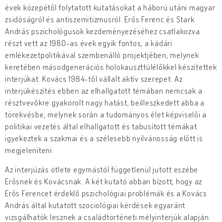
évek közepétől folytatott kutatásokat a háború utáni magyar
zsidóságról és antiszemitizmusról. Erős Ferenc és Stark
András pszichológusok kezdeményezéséhez csatlakozva
részt vett az 1980-as évek egyik fontos, a kádári
emlékezetpolitikával szembenálló projektjében, melynek
keretében másodgenerációs holokauszttúlélőkkel készítettek
interjúkat. Kovács 1984-től vállalt aktív szerepet. Az
interjúkészítés ebben az elhallgatott témában nemcsak a
résztvevőkre gyakorolt nagy hatást, beilleszkedett abba a
törekvésbe, melynek során a tudományos élet képviselői a
politikai vezetés által elhallgatott és tabusított témákat
igyekeztek a szakmai és a szélesebb nyilvánosság előtt is
megjeleníteni.
Az interjúzás ötlete egymástól függetlenül jutott eszébe
Erősnek és Kovácsnak. A két kutató abban bízott, hogy az
Erős Ferencet érdeklő pszichológiai problémák és a Kovács
András által kutatott szociológiai kérdések egyaránt
vizsgálhatók lesznek a családtörténeti mélyinterjúk alapján.