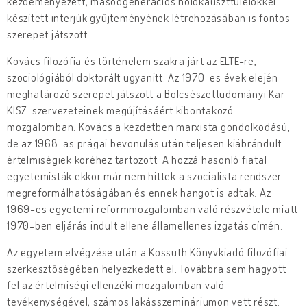
kezdeményezett, másodgenerációs holokauszttúlélőkkel
készített interjúk gyűjteményének létrehozásában is fontos
szerepet játszott.
Kovács filozófia és történelem szakra járt az ELTE-re,
szociológiából doktorált ugyanitt. Az 1970-es évek elején
meghatározó szerepet játszott a Bölcsészettudományi Kar
KISZ-szervezeteinek megújításáért kibontakozó
mozgalomban. Kovács a kezdetben marxista gondolkodású,
de az 1968-as prágai bevonulás után teljesen kiábrándult
értelmiségiek köréhez tartozott. A hozzá hasonló fiatal
egyetemisták ekkor már nem hittek a szocialista rendszer
megreformálhatóságában és ennek hangot is adtak. Az
1969-es egyetemi reformmozgalomban való részvétele miatt
1970-ben eljárás indult ellene államellenes izgatás címén.
Az egyetem elvégzése után a Kossuth Könyvkiadó filozófiai
szerkesztőségében helyezkedett el. Továbbra sem hagyott
fel az értelmiségi ellenzéki mozgalomban való
tevékenységével, számos lakásszemináriumon vett részt.