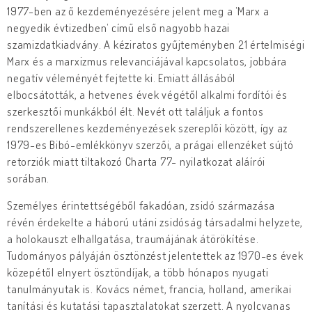
1977-ben az ő kezdeményezésére jelent meg a ’Marx a
negyedik évtizedben’ című első nagyobb hazai
szamizdatkiadvány. A kéziratos gyűjteményben 21 értelmiségi
Marx és a marxizmus relevanciájával kapcsolatos, jobbára
negatív véleményét fejtette ki. Emiatt állásából
elbocsátották, a hetvenes évek végétől alkalmi fordítói és
szerkesztői munkákból élt. Nevét ott találjuk a fontos
rendszerellenes kezdeményezések szereplői között, így az
1979-es Bibó-emlékkönyv szerzői, a prágai ellenzéket sújtó
retorziók miatt tiltakozó Charta 77- nyilatkozat aláírói
sorában.
Személyes érintettségéből fakadóan, zsidó származása
révén érdekelte a háború utáni zsidóság társadalmi helyzete,
a holokauszt elhallgatása, traumájának átörökítése.
Tudományos pályáján ösztönzést jelentettek az 1970-es évek
közepétől elnyert ösztöndíjak, a több hónapos nyugati
tanulmányutak is. Kovács német, francia, holland, amerikai
tanítási és kutatási tapasztalatokat szerzett. A nyolcvanas