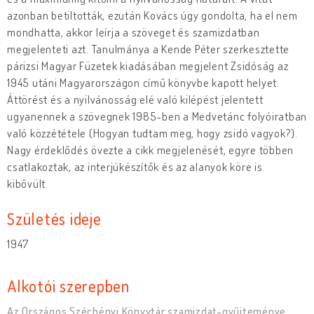
azonban betiltották, ezután Kovács úgy gondolta, ha el nem
mondhatta, akkor leírja a szöveget és szamizdatban
megjelenteti azt. Tanulmánya a Kende Péter szerkesztette
párizsi Magyar Füzetek kiadásában megjelent Zsidóság az
1945 utáni Magyarországon című könyvbe kapott helyet.
Áttörést és a nyilvánosság elé való kilépést jelentett
ugyanennek a szövegnek 1985-ben a Medvetánc folyóiratban
való közzététele (Hogyan tudtam meg, hogy zsidó vagyok?).
Nagy érdeklődés övezte a cikk megjelenését, egyre többen
csatlakoztak, az interjúkészítők és az alanyok köre is
kibővült.
Születés ideje
1947
Alkotói szerepben
Az Országos Széchényi Könyvtár szamizdat-gyűjteménye