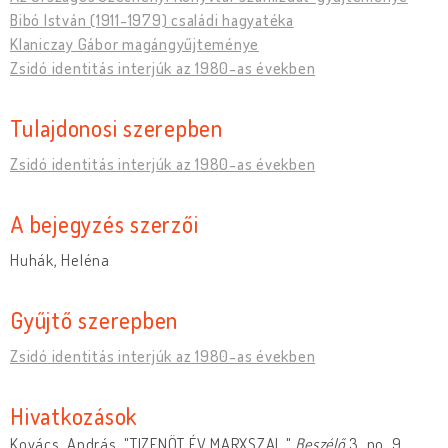
Bibó István (1911-1979) családi hagyatéka
Klaniczay Gábor magángyűjteménye
Zsidó identitás interjúk az 1980-as években
Tulajdonosi szerepben
Zsidó identitás interjúk az 1980-as években
A bejegyzés szerzői
Huhák, Heléna
Gyűjtő szerepben
Zsidó identitás interjúk az 1980-as években
Hivatkozások
Kovács, András. "TIZENÖT ÉV MARXSZAL."
Beszélő
3, no. 9