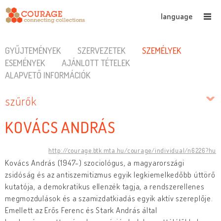
language
GYŰJTEMÉNYEK
SZERVEZETEK
SZEMÉLYEK
ESEMÉNYEK
AJÁNLOTT TÉTELEK
ALAPVETŐ INFORMÁCIÓK
szűrők
KOVÁCS ANDRÁS
http://courage.btk.mta.hu/courage/individual/n6226?hu
Kovács András (1947-) szociológus, a magyarországi
zsidóság és az antiszemitizmus egyik legkiemelkedőbb úttörő
kutatója, a demokratikus ellenzék tagja, a rendszerellenes
megmozdulások és a szamizdatkiadás egyik aktív szereplője.
Emellett az Erős Ferenc és Stark András által