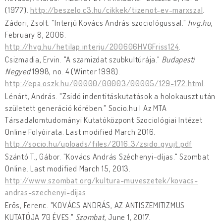
(1977).
http://beszelo.c3.hu/cikkek/tizenot-ev-marxszal
.
Zádori, Zsolt. "Interjú Kovács András szociológussal."
hvg.hu
,
February 8, 2006.
http://hvg.hu/hetilap.interju/200606HVGFriss124
.
Csizmadia, Ervin. "A szamizdat szubkultúrája."
Budapesti
Negyed
1998, no. 4 (Winter 1998).
http://epa.oszk.hu/00000/00003/00005/129-172.html
.
Lénárt, András. "Zsidó indentitáskutatások a holokauszt után
született generáció körében." Socio.hu | Az MTA
Társadalomtudományi Kutatóközpont Szociológiai Intézet
Online Folyóirata. Last modified March 2016.
http://socio.hu/uploads/files/2016_3/zsido_gyujt.pdf
Szántó T., Gábor. "Kovács András Széchenyi-díjas." Szombat
Online. Last modified March 15, 2013.
http://www.szombat.org/kultura-muveszetek/kovacs-
andras-szechenyi-dijas
.
Erős, Ferenc. "KOVÁCS ANDRÁS, AZ ANTISZEMITIZMUS
KUTATÓJA 70 ÉVES."
Szombat
, June 1, 2017.