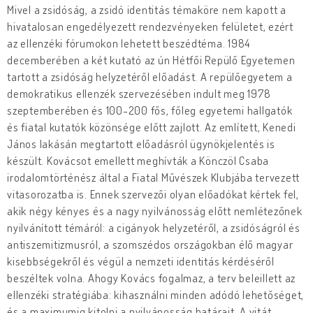
Mivel a zsidóság, a zsidó identitás témaköre nem kapott a
hivatalosan engedélyezett rendezvényeken felületet, ezért
az ellenzéki fórumokon lehetett beszédtéma. 1984
decemberében a két kutató az ún Hétfői Repülő Egyetemen
tartott a zsidóság helyzetéről előadást. A repülőegyetem a
demokratikus ellenzék szervezésében indult meg 1978
szeptemberében és 100-200 fős, főleg egyetemi hallgatók
és fiatal kutatók közönsége előtt zajlott. Az említett, Kenedi
János lakásán megtartott előadásról ügynökjelentés is
készült. Kovácsot emellett meghívták a Könczöl Csaba
irodalomtörténész által a Fiatal Művészek Klubjába tervezett
vitasorozatba is. Ennek szervezői olyan előadókat kértek fel,
akik négy kényes és a nagy nyilvánosság előtt nemlétezőnek
nyilvánított témáról: a cigányok helyzetéről, a zsidóságról és
antiszemitizmusról, a szomszédos országokban élő magyar
kisebbségekről és végül a nemzeti identitás kérdéséről
beszéltek volna. Ahogy Kovács fogalmaz, a terv beleillett az
ellenzéki stratégiába: kihasználni minden adódó lehetőséget,
és a maximumig kitolni a nyilvánosság határait. A vitát