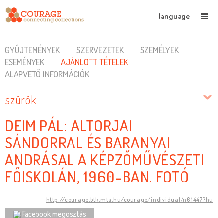
language
GYŰJTEMÉNYEK
SZERVEZETEK
SZEMÉLYEK
ESEMÉNYEK
AJÁNLOTT TÉTELEK
ALAPVETŐ INFORMÁCIÓK
szűrők
DEIM PÁL: ALTORJAI
SÁNDORRAL ÉS BARANYAI
ANDRÁSAL A KÉPZŐMŰVÉSZETI
FŐISKOLÁN, 1960-BAN. FOTÓ
http://courage.btk.mta.hu/courage/individual/n61447?hu
Facebook megosztás