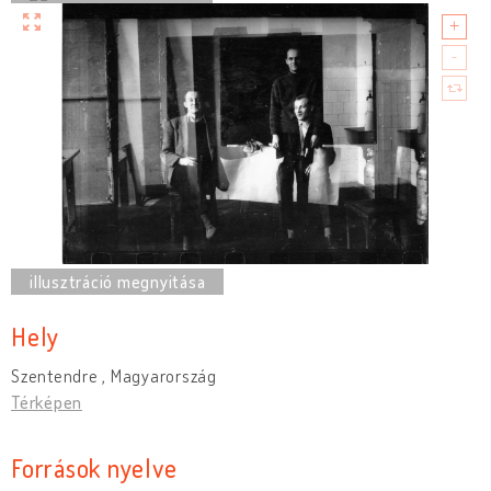
Hely
Szentendre , Magyarország
Térképen
Források nyelve