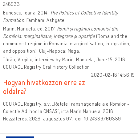
248933
Bunescu, Ioana. 2014.
The Politics of Collective Identity
Formation
. Famham: Ashgate.
Marin, Manuela. ed. 2017.
Romii și regimul comunist din
România: marginalizare, integrare și opoziție
(Roma and the
communist regime in Romania: marginalisation, integration,
and opposition). Cluj-Napoca: Mega.
Țârău, Virgiliu, interview by Marin, Manuela, June 15, 2018.
COURAGE Registry Oral History Collection
2020-02-18 14:56:19
Hogyan hivatkozzon erre az
oldalra?
COURAGE Registry, s.v. „Rețele Transnaționale ale Romilor -
Colecție Ad-hoc la CNSAS”, írta Marin Manuela, 2018.
Hozzáférés: 2026. augusztus 07., doi: 10.24389/60389