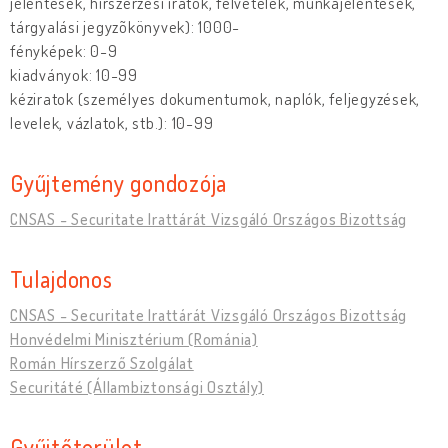
jelentések, hírszerzési iratok, felvételek, munkajelentések,
tárgyalási jegyzõkönyvek): 1000-
fényképek: 0-9
kiadványok: 10-99
kéziratok (személyes dokumentumok, naplók, feljegyzések,
levelek, vázlatok, stb.): 10-99
Gyűjtemény gondozója
CNSAS - Securitate Irattárát Vizsgáló Országos Bizottság
Tulajdonos
CNSAS - Securitate Irattárát Vizsgáló Országos Bizottság
Honvédelmi Minisztérium (Románia)
Román Hírszerző Szolgálat
Securitáté (Állambiztonsági Osztály)
Gyűjtőterület