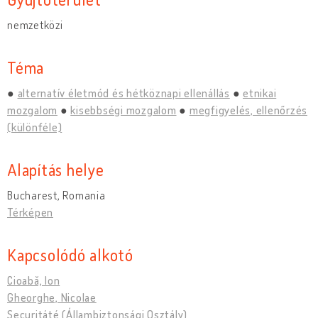
nemzetközi
Téma
alternatív életmód és hétköznapi ellenállás
etnikai
mozgalom
kisebbségi mozgalom
megfigyelés, ellenőrzés
(különféle)
Alapítás helye
Bucharest, Romania
Térképen
Kapcsolódó alkotó
Cioabă, Ion
Gheorghe, Nicolae
Securitáté (Állambiztonsági Osztály)