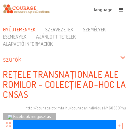
language
GYŰJTEMÉNYEK
SZERVEZETEK
SZEMÉLYEK
ESEMÉNYEK
AJÁNLOTT TÉTELEK
ALAPVETŐ INFORMÁCIÓK
szűrők
REȚELE TRANSNAȚIONALE ALE
ROMILOR - COLECȚIE AD-HOC LA
CNSAS
http://courage.btk.mta.hu/courage/individual/n60389?hu
Facebook megosztás