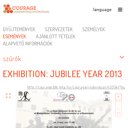
language
GYŰJTEMÉNYEK
SZERVEZETEK
SZEMÉLYEK
ESEMÉNYEK
AJÁNLOTT TÉTELEK
ALAPVETŐ INFORMÁCIÓK
szűrők
EXHIBITION: JUBILEE YEAR 2013
http://courage.btk.mta.hu/courage/individual/n53541?hu