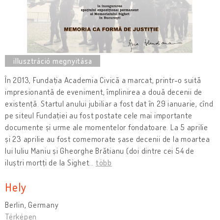
În 2013, Fundația Academia Civică a marcat, printr-o suită
impresionantă de eveniment, împlinirea a două decenii de
existență. Startul anului jubiliar a fost dat în 29 ianuarie, cînd
pe siteul Fundației au fost postate cele mai importante
documente și urme ale momentelor fondatoare. La 5 aprilie
și 23 aprilie au fost comemorate șase decenii de la moartea
lui Iuliu Maniu și Gheorghe Brătianu (doi dintre cei 54 de
iluștri mortți de la Sighet
…
több
Hely
Berlin, Germany
Térképen