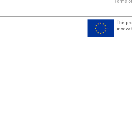
Forms of
This pr
innova