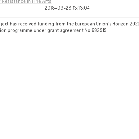
 Resistance in Fine Arts
2018-09-28 13:13:04
oject has received funding from the European Union’s Horizon 202
tion programme under grant agreement No 692919.