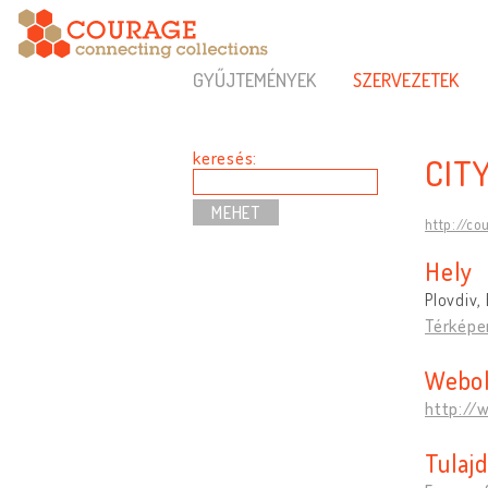
GYŰJTEMÉNYEK
SZERVEZETEK
keresés:
CIT
http://co
Hely
Plovdiv,
Térképe
Webol
http://
Tulaj