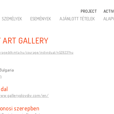
PROJECT
ACTIV
SZEMÉLYEK
ESEMÉNYEK
AJÁNLOTT TÉTELEK
ALAP
Y ART GALLERY
urage.btk.mta.hu/courage/individual/n52923?hu
 Bulgaria
n
dal
www.galleryplovdiv.com/en/
donosi szerepben