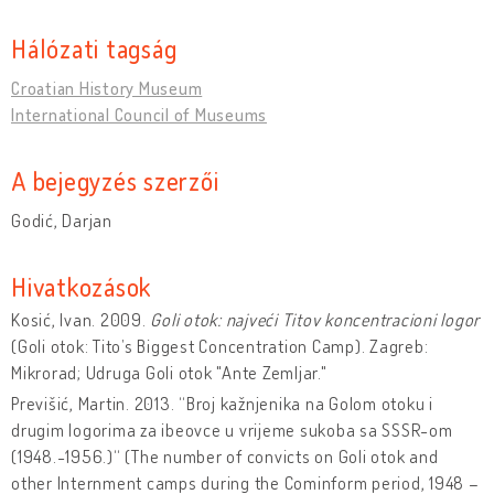
Hálózati tagság
Croatian History Museum
International Council of Museums
A bejegyzés szerzői
Godić, Darjan
Hivatkozások
Kosić, Ivan. 2009.
Goli otok: najveći Titov koncentracioni logor
(Goli otok: Tito’s Biggest Concentration Camp). Zagreb:
Mikrorad; Udruga Goli otok "Ante Zemljar."
Previšić, Martin. 2013. “Broj kažnjenika na Golom otoku i
drugim logorima za ibeovce u vrijeme sukoba sa SSSR-om
(1948.-1956.)“ (The number of convicts on Goli otok and
other Internment camps during the Cominform period, 1948 –