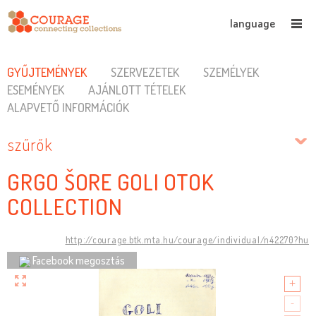
language
GYŰJTEMÉNYEK
SZERVEZETEK
SZEMÉLYEK
ESEMÉNYEK
AJÁNLOTT TÉTELEK
ALAPVETŐ INFORMÁCIÓK
szűrők
GRGO ŠORE GOLI OTOK
COLLECTION
http://courage.btk.mta.hu/courage/individual/n42270?hu
Facebook megosztás