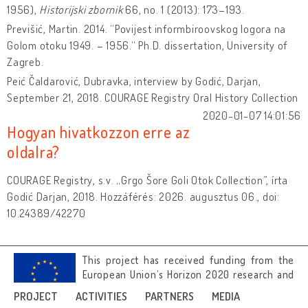
1956),
Historijski zbornik
66, no. 1 (2013): 173–193.
Previšić, Martin. 2014. “Povijest informbiroovskog logora na
Golom otoku 1949. – 1956.“ Ph.D. dissertation, University of
Zagreb.
Peić Čaldarović, Dubravka, interview by Godić, Darjan,
September 21, 2018. COURAGE Registry Oral History Collection
2020-01-07 14:01:56
Hogyan hivatkozzon erre az
oldalra?
COURAGE Registry, s.v. „Grgo Šore Goli Otok Collection”, írta
Godić Darjan, 2018. Hozzáférés: 2026. augusztus 06., doi:
10.24389/42270
This project has received funding from the
European Union’s Horizon 2020 research and
innovation programme under grant
PROJECT
ACTIVITIES
PARTNERS
MEDIA
agreement No 692919.