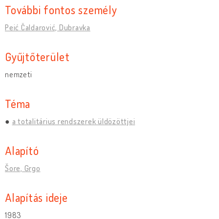
További fontos személy
Peić Čaldarović, Dubravka
Gyűjtőterület
nemzeti
Téma
a totalitárius rendszerek üldözöttjei
Alapító
Šore, Grgo
Alapítás ideje
1983