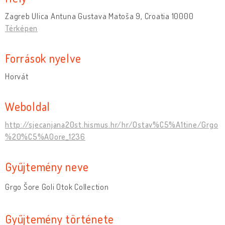
Zagreb Ulica Antuna Gustava Matoša 9, Croatia 10000
Térképen
Források nyelve
Horvát
Weboldal
http://sjecanjana20st.hismus.hr/hr/Ostav%C5%A1tine/Grgo
%20%C5%A0ore_1236
Gyűjtemény neve
Grgo Šore Goli Otok Collection
Gyűjtemény története