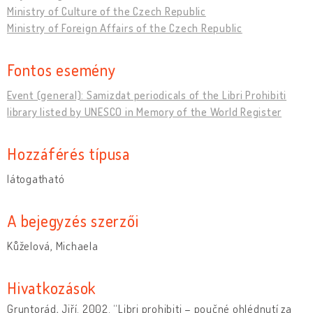
Ministry of Culture of the Czech Republic
Ministry of Foreign Affairs of the Czech Republic
Fontos esemény
Event (general): Samizdat periodicals of the Libri Prohibiti
library listed by UNESCO in Memory of the World Register
Hozzáférés típusa
látogatható
A bejegyzés szerzői
Kůželová, Michaela
Hivatkozások
Gruntorád, Jiří. 2002. “Libri prohibiti – poučné ohlédnutí za