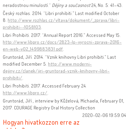
neradostnou minulostí.“
Dějiny a současnost
24, No. 5: 41–43.
Český rozhlas. 2014. “Libri prohibiti.” Last modified October
8.
http://www.rozhlas.cz/vltava/dokument/_zprava/libri-
prohibiti--1058103
.
Libri Prohibiti. 2017. “Annual Report 2016.” Accessed May 15.
http://www.libpro.cz/docs/2823-lp-vyrocni-zprava-2016-
en-web-v02_1499883831.pdf
.
Gruntorád, Jiří. 2014. “Vznik knihovny Libri prohibiti.” Last
modified December 5.
http://www.moderni-
dejiny.cz/clanek/jiri-gruntorad-vznik-knihovny-libri-
prohibiti/
.
Libri Prohibiti. 2017. Accessed February 24.
http://www.libpro.cz/
.
Gruntorád, Jiří , interview by Kůželová, Michaela, February 01,
2017. COURAGE Registry Oral History Collection
2020-02-06 19:59:04
Hogyan hivatkozzon erre az