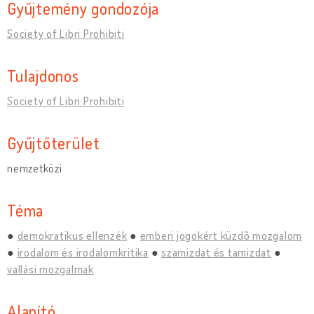
Gyűjtemény gondozója
Society of Libri Prohibiti
Tulajdonos
Society of Libri Prohibiti
Gyűjtőterület
nemzetközi
Téma
demokratikus ellenzék
emberi jogokért küzdõ mozgalom
irodalom és irodalomkritika
szamizdat és tamizdat
vallási mozgalmak
Alapító