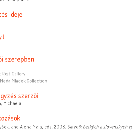
és ideje
yt
ói szerepben
 Rejt Gallery
 Meda Mládek Collection
egyzés szerzői
, Michaela
kozások
yšek, and Alena Malá, eds. 2008.
Slovník českých a slovenských