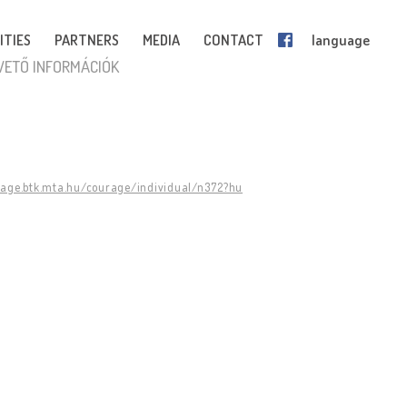
ITIES
PARTNERS
MEDIA
CONTACT
language
VETŐ INFORMÁCIÓK
rage.btk.mta.hu/courage/individual/n372?hu