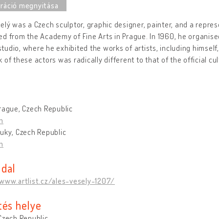
elý was a Czech sculptor, graphic designer, painter, and a repre
d from the Academy of Fine Arts in Prague. In 1960, he organise
 studio, where he exhibited the works of artists, including himsel
 of these actors was radically different to that of the official cult
rague, Czech Republic
n
uky, Czech Republic
n
dal
/www.artlist.cz/ales-vesely-1207/
tés helye
Czech Republic