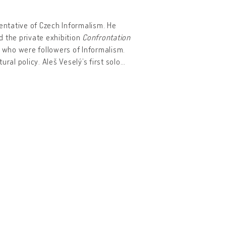
sentative of Czech Informalism. He
d the private exhibition
Confrontation
f, who were followers of Informalism.
ural policy. Aleš Veselý’s first solo
…