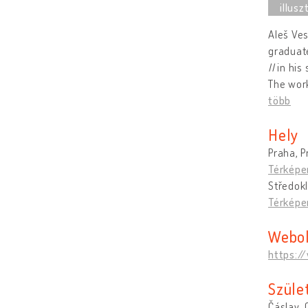
Aleš Ves
graduate
II
in his
The work
több
Hely
Praha, P
Térképe
Středokl
Térképe
Webol
https:/
Szüle
Čáslav, 