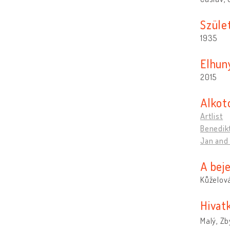
Szület
1935
Elhun
2015
Alkot
Artlist
Benedikt
Jan and
A bej
Kůželová
Hivat
Malý, Zb