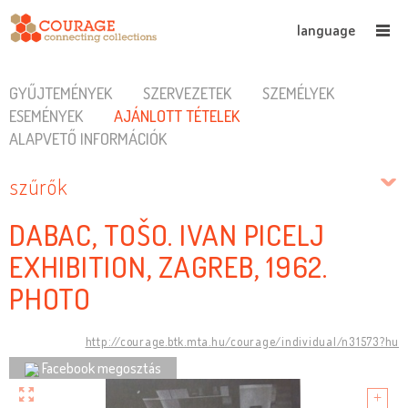
language
GYŰJTEMÉNYEK
SZERVEZETEK
SZEMÉLYEK
ESEMÉNYEK
AJÁNLOTT TÉTELEK
ALAPVETŐ INFORMÁCIÓK
szűrők
DABAC, TOŠO. IVAN PICELJ
EXHIBITION, ZAGREB, 1962.
PHOTO
http://courage.btk.mta.hu/courage/individual/n31573?hu
Facebook megosztás