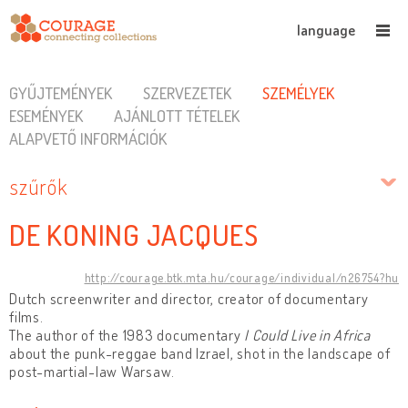
language
GYŰJTEMÉNYEK
SZERVEZETEK
SZEMÉLYEK
ESEMÉNYEK
AJÁNLOTT TÉTELEK
ALAPVETŐ INFORMÁCIÓK
szűrők
DE KONING JACQUES
http://courage.btk.mta.hu/courage/individual/n26754?hu
Dutch screenwriter and director, creator of documentary
films.
The author of the 1983 documentary
I Could Live in Africa
about the punk-reggae band Izrael, shot in the landscape of
post-martial-law Warsaw.