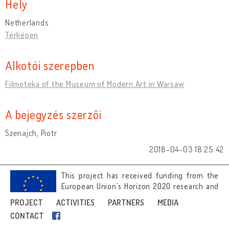
Hely
Netherlands
Térképen
Alkotói szerepben
Filmoteka of the Museum of Modern Art in Warsaw
A bejegyzés szerzői
Szenajch, Piotr
2018-04-03 18:25:42
This project has received funding from the
European Union’s Horizon 2020 research and
innovation programme under grant
PROJECT
ACTIVITIES
PARTNERS
MEDIA
agreement No 692919.
CONTACT
Image credits