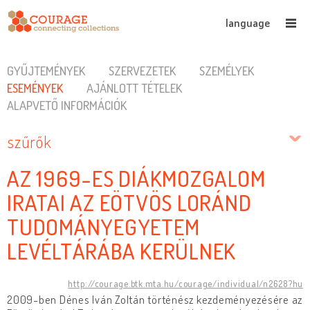
language
GYŰJTEMÉNYEK
SZERVEZETEK
SZEMÉLYEK
ESEMÉNYEK
AJÁNLOTT TÉTELEK
ALAPVETŐ INFORMÁCIÓK
szűrők
AZ 1969-ES DIÁKMOZGALOM
IRATAI AZ EÖTVÖS LORÁND
TUDOMÁNYEGYETEM
LEVÉLTÁRÁBA KERÜLNEK
http://courage.btk.mta.hu/courage/individual/n2628?hu
2009-ben Dénes Iván Zoltán történész kezdeményezésére az