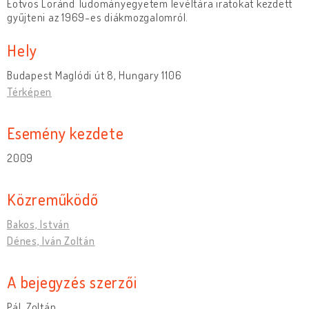
Eötvös Loránd Tudományegyetem levéltára iratokat kezdett
gyűjteni az 1969-es diákmozgalomról.
Hely
Budapest Maglódi út 8, Hungary 1106
Térképen
Esemény kezdete
2009
Közreműködő
Bakos, István
Dénes, Iván Zoltán
A bejegyzés szerzői
Pál, Zoltán