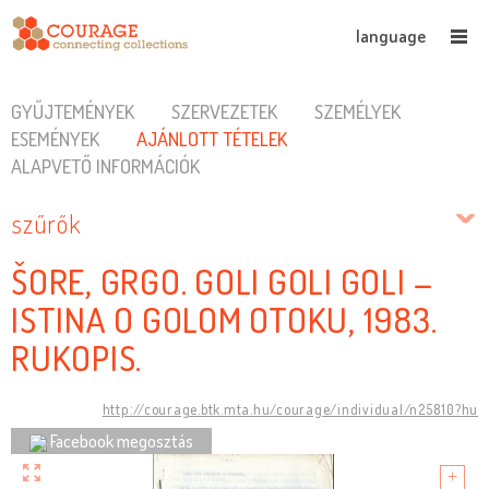
language
GYŰJTEMÉNYEK
SZERVEZETEK
SZEMÉLYEK
ESEMÉNYEK
AJÁNLOTT TÉTELEK
ALAPVETŐ INFORMÁCIÓK
szűrők
ŠORE, GRGO. GOLI GOLI GOLI –
ISTINA O GOLOM OTOKU, 1983.
RUKOPIS.
http://courage.btk.mta.hu/courage/individual/n25810?hu
Facebook megosztás