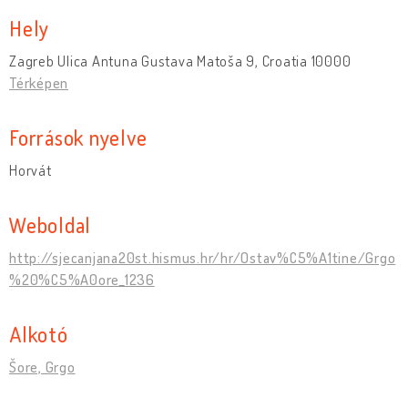
Hely
Zagreb Ulica Antuna Gustava Matoša 9, Croatia 10000
Térképen
Források nyelve
Horvát
Weboldal
http://sjecanjana20st.hismus.hr/hr/Ostav%C5%A1tine/Grgo
%20%C5%A0ore_1236
Alkotó
Šore, Grgo