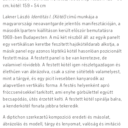
cm; kötél: 159 × 54 cm
Lakner László
Identitás I. (Kötél)
című munkája a
magyarországi neoavantgarde jelentős manifesztációján, a
második Iparterv kiállításon került először bemutatásra
1969-ben Budapesten. A mű két részből áll: az egyik panelt
egy vertikálisan keretbe feszített hajókötéldarab alkotja, a
másik panel egy azonos léptékű kötél hasonlóan pozicionált
festett mása. A festett panel is be van keretezve, de
valamivel rövidebb. A festett kötél igen részletgazdagon és
élethűen van ábrázolva, csak a színe sötétebb valamelyest,
mint a tárgyé, és egy picit ívesebben kanyarodik az
alapvetően vertikális forma. A festés helyenként apró
fröccsenésekkel tarkított, ami enyhe görbülettel együtt
becsapódás, ütés érzetét kelti. A festett kötél spirálja balra,
a kenderkötél fonata jobbra tekeredik.
A diptichon szerkezetű kompozíció eredeti és másolat,
ábrázolás és modell, tárgy és lenyomat, valóság és imitáció