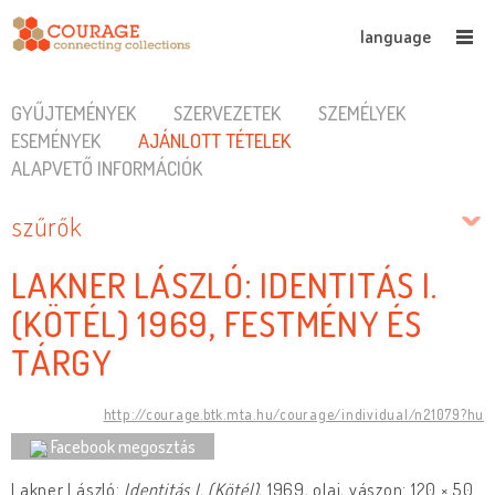
language
GYŰJTEMÉNYEK
SZERVEZETEK
SZEMÉLYEK
ESEMÉNYEK
AJÁNLOTT TÉTELEK
ALAPVETŐ INFORMÁCIÓK
szűrők
LAKNER LÁSZLÓ: IDENTITÁS I.
(KÖTÉL) 1969, FESTMÉNY ÉS
TÁRGY
http://courage.btk.mta.hu/courage/individual/n21079?hu
Facebook megosztás
Lakner László:
Identitás I. (Kötél)
, 1969, olaj, vászon: 120 × 50