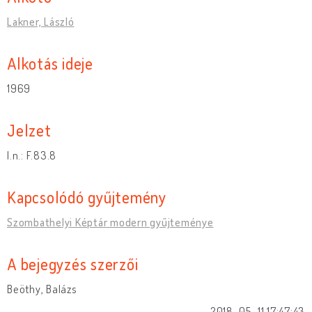
Lakner, László
Alkotás ideje
1969
Jelzet
I.n.: F.83.8
Kapcsolódó gyűjtemény
Szombathelyi Képtár modern gyűjteménye
A bejegyzés szerzői
Beöthy, Balázs
2018-05-11 17:47:43