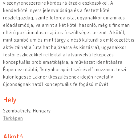
viszonyrendszereire kérdez rá érzéki eszközökkel. A
kenderkötél nyers jelenvalósága és a festett kötél
részletgazdag, szinte fotorealista, ugyanakkor dinamikus
előadásmódja, valamint a két kötél hasonló, mégis finoman
eltérő pozicionálása sajátos feszültséget teremt. A kötél,
mint szimbólum és mint tárgy a néző kulturális emlékezetét is
aktivizálhatja (utalhat hajózásra és kínzásra), ugyanakkor
festői eszközökkel reflektál a látványelvű leképezés
konceptuális problematikájára, a művészet identitására.
Éppen ez utóbbi, "kutyaharapást szőrével" mozzanat teszi
különlegessé Lakner (készülésének idején revelatív
újdonságnak ható) konceptuális felfogású művét.
Hely
Szombathely, Hungary
Térképen
Alkotó