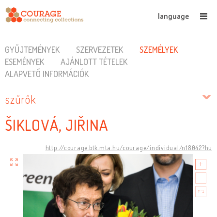
language
GYŰJTEMÉNYEK
SZERVEZETEK
SZEMÉLYEK
ESEMÉNYEK
AJÁNLOTT TÉTELEK
ALAPVETŐ INFORMÁCIÓK
szűrők
ŠIKLOVÁ, JIŘINA
http://courage.btk.mta.hu/courage/individual/n18042?hu