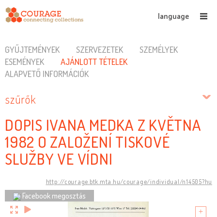
language
GYŰJTEMÉNYEK
SZERVEZETEK
SZEMÉLYEK
ESEMÉNYEK
AJÁNLOTT TÉTELEK
ALAPVETŐ INFORMÁCIÓK
szűrők
DOPIS IVANA MEDKA Z KVĚTNA
1982 O ZALOŽENÍ TISKOVÉ
SLUŽBY VE VÍDNI
http://courage.btk.mta.hu/courage/individual/n14505?hu
Facebook megosztás