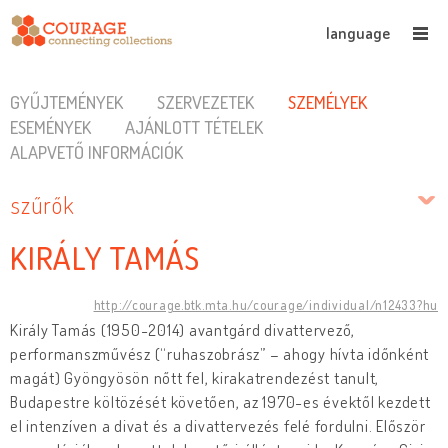
language
GYŰJTEMÉNYEK
SZERVEZETEK
SZEMÉLYEK
ESEMÉNYEK
AJÁNLOTT TÉTELEK
ALAPVETŐ INFORMÁCIÓK
szűrők
KIRÁLY TAMÁS
http://courage.btk.mta.hu/courage/individual/n12433?hu
Király Tamás (1950-2014) avantgárd divattervező,
performanszművész (“ruhaszobrász” – ahogy hívta időnként
magát) Gyöngyösön nőtt fel, kirakatrendezést tanult,
Budapestre költözését követően, az 1970-es évektől kezdett
el intenzíven a divat és a divattervezés felé fordulni. Először