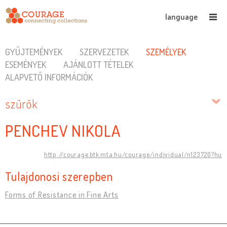
language
GYŰJTEMÉNYEK
SZERVEZETEK
SZEMÉLYEK
ESEMÉNYEK
AJÁNLOTT TÉTELEK
ALAPVETŐ INFORMÁCIÓK
szűrők
PENCHEV NIKOLA
http://courage.btk.mta.hu/courage/individual/n123720?hu
Tulajdonosi szerepben
Forms of Resistance in Fine Arts