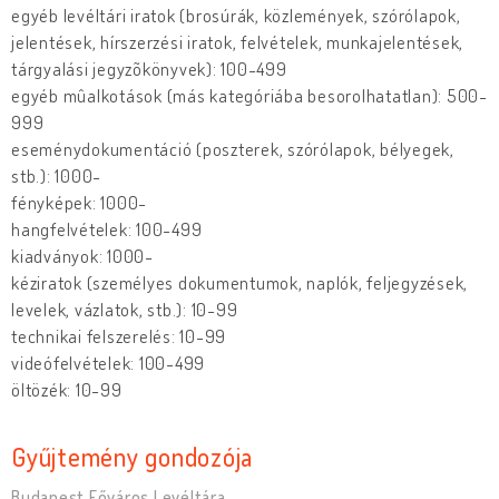
egyéb levéltári iratok (brosúrák, közlemények, szórólapok,
jelentések, hírszerzési iratok, felvételek, munkajelentések,
tárgyalási jegyzõkönyvek): 100-499
egyéb mûalkotások (más kategóriába besorolhatatlan): 500-
999
eseménydokumentáció (poszterek, szórólapok, bélyegek,
stb.): 1000-
fényképek: 1000-
hangfelvételek: 100-499
kiadványok: 1000-
kéziratok (személyes dokumentumok, naplók, feljegyzések,
levelek, vázlatok, stb.): 10-99
technikai felszerelés: 10-99
videófelvételek: 100-499
öltözék: 10-99
Gyűjtemény gondozója
Budapest Főváros Levéltára