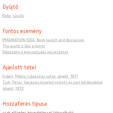
Gyűjtő
Beke, László
Fontos esemény
IMAGINATION/IDEA. Book launch and discussion
The world is like a mirror
Elképzelni a konceptuális művészetet
Ajánlott tétel
Erdély, Miklós: Libazsíros vatta, objekt, 1971
Türk, Péter: Variációs kísérlet nyitott és zárt kérdésekkel,
objekt, 1972
Hozzáférés típusa
csak előzetes egyeztetéssel látogatható