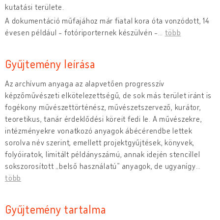
kutatási területe.
A dokumentáció műfajához már fiatal kora óta vonzódott, 14
évesen például - fotóriporternek készülvén -
…
több
Gyűjtemény leírása
Az archívum anyaga az alapvetően progresszív
képzőművészeti elkötelezettségű, de sok más terület iránt is
fogékony művészettörténész, művészetszervező, kurátor,
teoretikus, tanár érdeklődési köreit fedi le. A művészekre,
intézményekre vonatkozó anyagok ábécérendbe lettek
sorolva név szerint, emellett projektgyűjtések, könyvek,
folyóiratok, limitált példányszámú, annak idején stencillel
sokszorosított „belső használatú” anyagok, de ugyanígy
…
több
Gyűjtemény tartalma