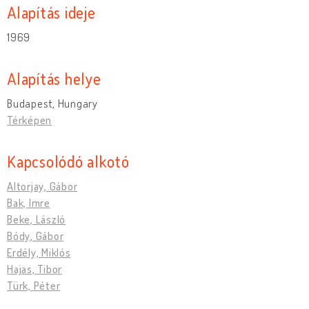
Alapítás ideje
1969
Alapítás helye
Budapest, Hungary
Térképen
Kapcsolódó alkotó
Altorjay, Gábor
Bak, Imre
Beke, László
Bódy, Gábor
Erdély, Miklós
Hajas, Tibor
Türk, Péter