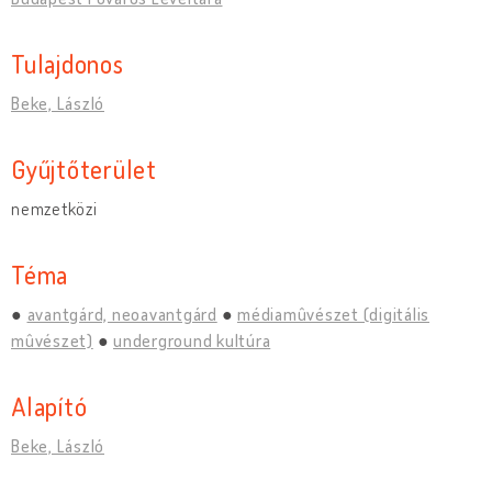
Tulajdonos
Beke, László
Gyűjtőterület
nemzetközi
Téma
avantgárd, neoavantgárd
médiamûvészet (digitális
mûvészet)
underground kultúra
Alapító
Beke, László