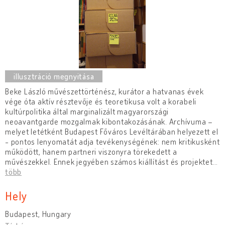
Beke László művészettörténész, kurátor a hatvanas évek
vége óta aktív résztevője és teoretikusa volt a korabeli
kultúrpolitika által marginalizált magyarországi
neoavantgarde mozgalmak kibontakozásának. Archívuma –
melyet letétként Budapest Főváros Levéltárában helyezett el
- pontos lenyomatát adja tevékenységének: nem kritikusként
működött, hanem partneri viszonyra törekedett a
művészekkel. Ennek jegyében számos kiállítást és projektet
…
több
Hely
Budapest, Hungary