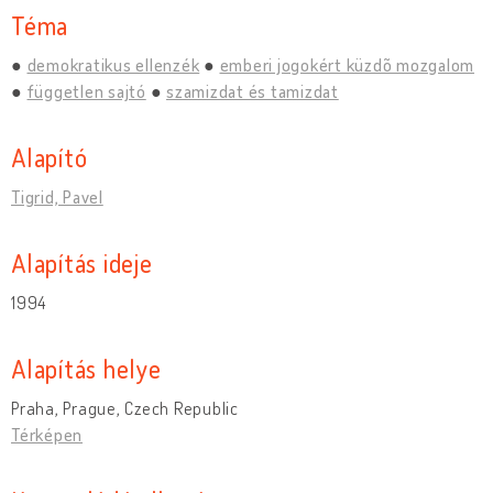
Téma
demokratikus ellenzék
emberi jogokért küzdõ mozgalom
független sajtó
szamizdat és tamizdat
Alapító
Tigrid, Pavel
Alapítás ideje
1994
Alapítás helye
Praha, Prague, Czech Republic
Térképen