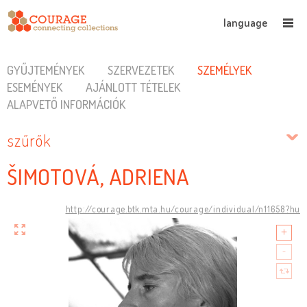
language
GYŰJTEMÉNYEK
SZERVEZETEK
SZEMÉLYEK
ESEMÉNYEK
AJÁNLOTT TÉTELEK
ALAPVETŐ INFORMÁCIÓK
szűrők
ŠIMOTOVÁ, ADRIENA
http://courage.btk.mta.hu/courage/individual/n11658?hu