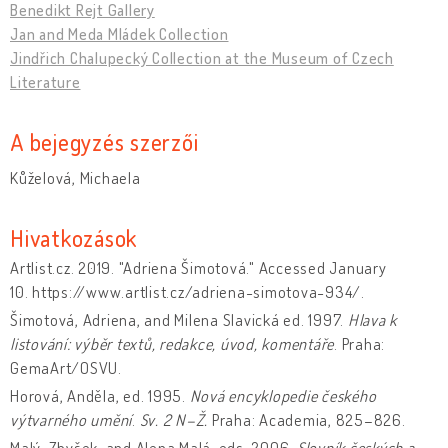
Benedikt Rejt Gallery
Jan and Meda Mládek Collection
Jindřich Chalupecký Collection at the Museum of Czech
Literature
A bejegyzés szerzői
Kůželová, Michaela
Hivatkozások
Artlist.cz. 2019. "Adriena Šimotová." Accessed January
10. https://www.artlist.cz/adriena-simotova-934/.
Šimotová, Adriena, and Milena Slavická ed. 1997.
Hlava k
listování: výběr textů, redakce, úvod, komentáře
. Praha:
GemaArt/OSVU.
Horová, Anděla, ed. 1995.
Nová encyklopedie českého
výtvarného umění
.
Sv. 2 N–Ž.
Praha: Academia, 825–826.
Malý, Zbyšek, and Alena Malá, eds. 2006.
Slovník českých a