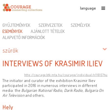
language
GYŰJTEMÉNYEK
SZERVEZETEK
SZEMÉLYEK
ESEMÉNYEK
AJÁNLOTT TÉTELEK
ALAPVETŐ INFORMÁCIÓK
szűrők
INTERVIEWS OF KRASIMIR ILIEV
http://courage.btk.mta.hu/courage/individual/n11615?hu
The initiator and curator of the exhibition Krasimir Iliev
participated in 2016 in numerous interviews in different
media: the
Bulgarian National Radio
,
Darik Radio, Bulgaria On
Air Television
and others
.
Hely