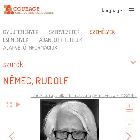
language
GYŰJTEMÉNYEK
SZERVEZETEK
SZEMÉLYEK
ESEMÉNYEK
AJÁNLOTT TÉTELEK
ALAPVETŐ INFORMÁCIÓK
szűrők
NĚMEC, RUDOLF
http://courage.btk.mta.hu/courage/individual/n11257?hu