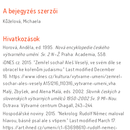
A bejegyzés szerzői
Kůželová, Michaela
Hivatkozások
Horová, Anděla, ed. 1995.
Nová encyklopedie českého
výtvarného umění
.
Sv. 2 N–Ž.
Praha: Academia, 558.
iDNES.cz. 2015. "Zemřel sochař Aleš Veselý, ve svém díle se
obracel ke kořenům judaismu." Last modified December
16. https://www.idnes.cz/kultura/vytvarne-umeni/zemrel-
sochar-ales-vesely.A151216_110316_vytvarne-umeni_vha.
Malý, Zbyšek, and Alena Malá, eds. 2002.
Slovník českých a
slovenských výtvarných umělců 1950-2002
Sv. 9 Ml–Nou.
Ostrava: Výtvarné centrum Chagall, 243–244.
Hospodářské noviny. 2015. "Nekrolog: Rudolf Němec maloval
hlavou, básně psal ale s vtipem." Last modified March 17.
https://art.ihned.cz/umeni/c1-63698610-rudolf-nemec-