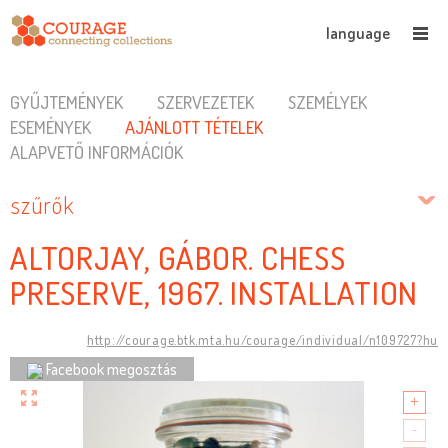
language
GYŰJTEMÉNYEK
SZERVEZETEK
SZEMÉLYEK
ESEMÉNYEK
AJÁNLOTT TÉTELEK
ALAPVETŐ INFORMÁCIÓK
szűrők
ALTORJAY, GÁBOR. CHESS
PRESERVE, 1967. INSTALLATION
http://courage.btk.mta.hu/courage/individual/n109727?hu
Facebook megosztás