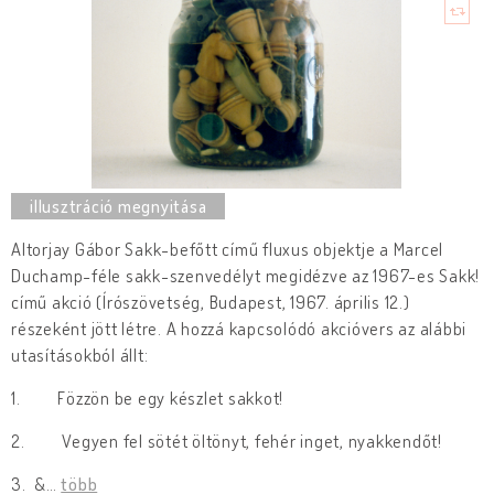
Altorjay Gábor Sakk-befőtt című fluxus objektje a Marcel
Duchamp-féle sakk-szenvedélyt megidézve az 1967-es Sakk!
című akció (Írószövetség, Budapest, 1967. április 12.)
részeként jött létre. A hozzá kapcsolódó akcióvers az alábbi
utasításokból állt:
1. Fözzön be egy készlet sakkot!
2. Vegyen fel sötét öltönyt, fehér inget, nyakkendőt!
3. &
…
több