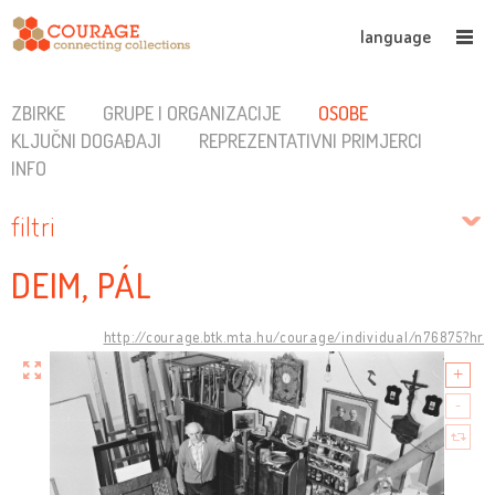
language
ZBIRKE
GRUPE I ORGANIZACIJE
OSOBE
KLJUČNI DOGAĐAJI
REPREZENTATIVNI PRIMJERCI
INFO
filtri
DEIM, PÁL
http://courage.btk.mta.hu/courage/individual/n76875?hr