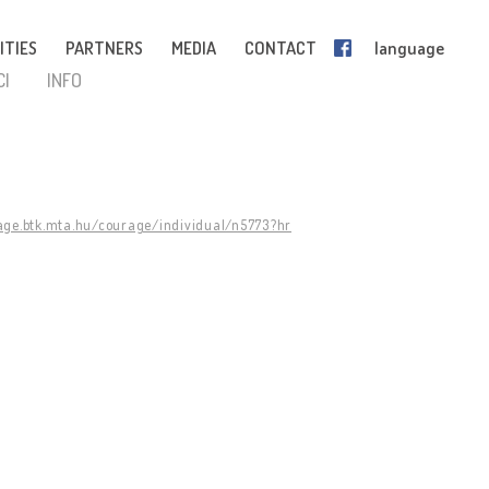
ITIES
PARTNERS
MEDIA
CONTACT
language
CI
INFO
rage.btk.mta.hu/courage/individual/n5773?hr