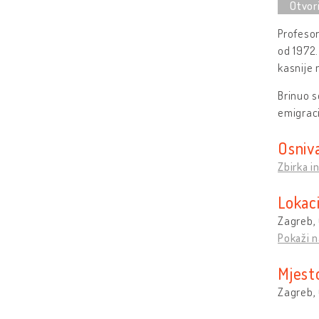
Profesor
od 1972.
kasnije 
Brinuo s
emigraci
Osniv
Zbirka 
Lokaci
Zagreb, 
Pokaži n
Mjest
Zagreb, 