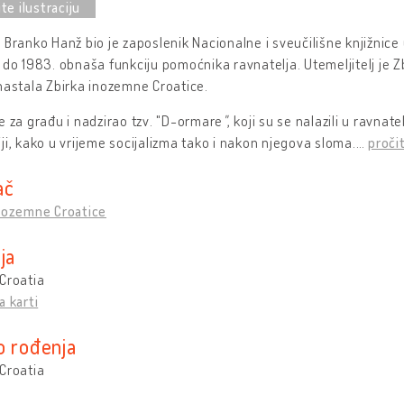
 Branko Hanž bio je zaposlenik Nacionalne i sveučilišne knjižnice
 do 1983. obnaša funkciju pomoćnika ravnatelja. Utemeljitelj je Zbi
nastala Zbirka inozemne Croatice.
e za građu i nadzirao tzv. "D-ormare
"
, koji su se nalazili u ravnat
ji, kako u vrijeme socijalizma tako i nakon njegova sloma.
…
pročit
ač
inozemne Croatice
ja
Croatia
a karti
o rođenja
Croatia