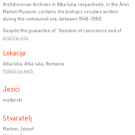
Archdiocesan Archives in Alba Iulia, respectively, in the Áron
Márton Museum, contains the bishop’s circulars written
during the communist era, between 1948–1980.
Despite the guarantee of “freedom of conscience and of
…
pročitaj više
Lokacija
Alba Iulia, Alba Iulia, Romania
Pokaži na karti
Jezici
mađarski
Stvaratelj
Marton, József