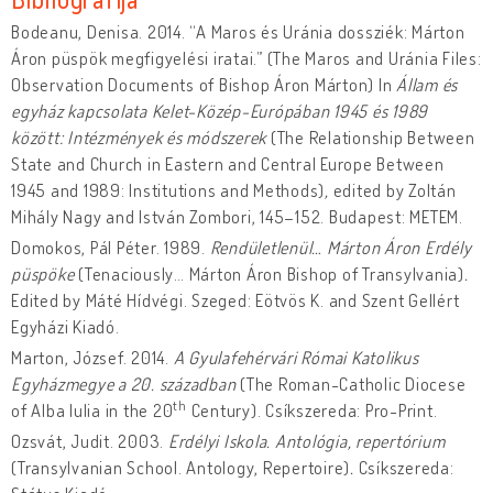
Bodeanu, Denisa. 2014. “A Maros és Uránia dossziék: Márton
Áron püspök megfigyelési iratai.” (The Maros and Uránia Files:
Observation Documents of Bishop Áron Márton) In
Állam és
egyház kapcsolata Kelet-Közép-Európában 1945 és 1989
között: Intézmények és módszerek
(The Relationship Between
State and Church in Eastern and Central Europe Between
1945 and 1989: Institutions and Methods)
,
edited by Zoltán
Mihály Nagy and István Zombori, 145–152. Budapest: METEM.
Domokos, Pál Péter. 1989.
Rendületlenül… Márton Áron Erdély
püspöke
(Tenaciously… Márton Áron Bishop of Transylvania)
.
Edited by Máté Hídvégi. Szeged: Eötvös K. and Szent Gellért
Egyházi Kiadó.
Marton, József. 2014.
A Gyulafehérvári Római Katolikus
Egyházmegye a 20. században
(The Roman-Catholic Diocese
th
of Alba Iulia in the 20
Century). Csíkszereda: Pro-Print.
Ozsvát, Judit. 2003.
Erdélyi Iskola. Antológia, repertórium
(Transylvanian School. Antology, Repertoire)
.
Csíkszereda: