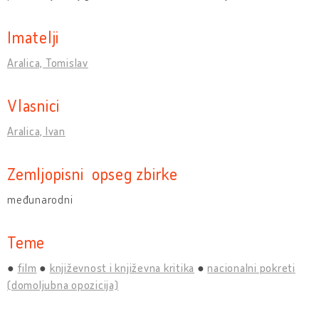
Imatelji
Aralica, Tomislav
Vlasnici
Aralica, Ivan
Zemljopisni opseg zbirke
međunarodni
Teme
film
književnost i književna kritika
nacionalni pokreti
(domoljubna opozicija)