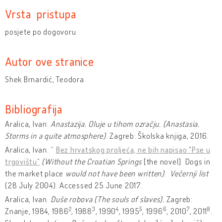
Vrsta pristupa
posjete po dogovoru
Autor ove stranice
Shek Brnardić, Teodora
Bibliografija
Aralica, Ivan.
Anastazija. Oluje u tihom ozračju. (Anastasia.
Storms in a quite atmosphere)
. Zagreb: Školska knjiga, 2016.
Aralica, Ivan. “
Bez hrvatskog proljeća, ne bih napisao "Pse u
trgovištu"
(Without the Croatian Springs
[the novel]
Dogs in
the market place
would not have been written)
.
Večernji list
(28 July 2004). Accessed 25 June 2017.
Aralica, Ivan.
Duše robova
(The souls of slaves).
Zagreb:
2
3
4
5
6
7
8
Znanje, 1984, 1986
, 1988
, 1990
, 1995
, 1996
, 2010
, 2011
.