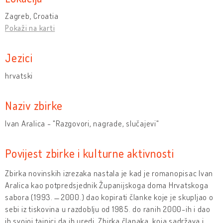
Zagreb, Croatia
Pokaži na karti
Jezici
hrvatski
Naziv zbirke
Ivan Aralica - "Razgovori, nagrade, slučajevi"
Povijest zbirke i kulturne aktivnosti
Zbirka novinskih izrezaka nastala je kad je romanopisac Ivan
Aralica kao potpredsjednik Županijskoga doma Hrvatskoga
sabora (1993. ̶ 2000.) dao kopirati članke koje je skupljao o
sebi iz tiskovina u razdoblju od 1985. do ranih 2000-ih i dao
ih svojoj tajnici da ih uredi. Zbirka članaka, koja sadržava i