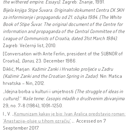
the withered empire. Essays).
Zagreb: Znanje, 1991.
Bijela knjiga Stipe Šuvara. Originalni dokument Centra CK SKH
za informiranje i propagandu od 21. ožujka 1984. (The White
Book of Stipe Šuvar. The original document of the Centre for
information and propaganda of the Central Committee of the
League of Communists of Croatia, dated 31st March 1984)
.
Zagreb: Večernji list, 2010.
[Conversation with Ante Ferlin, president of the SUBNOR of
Croatia],
Danas
, 23. December 1986.
Diklić, Marjan.
Kažimir Zanki i Hrvatsko proljeće u Zadru
(Kažimir Zanki and the Croatian Spring in Zadar)
. Nin: Matica
hrvatska – Nin, 2012.
„Idejna borba u kulturi i umjetnosti
(The struggle of ideas in
culture)
.“
Naše teme: časopis mladih o društvenim zbivanjima
29, no. 7-8 (1984), 1091-1250.
I., V. „
Komunizam kakav je bio: Ivan Aralica predstavio roman:
'Anastazija-oluje u tihom ozračju'
„. Accessed on 7
Seeptember 2017.