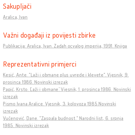
Sakupljači
Aralica, Ivan
Važni događaji iz povijesti zbirke
Publikacija: Aralica, Ivan. Zadah ocvalog imperija, 1991. Knjiga
Reprezentativni primjerci
Kesić, Ante. "Laži i obmane plus uvrede i klevete". Vjesnik, 9.
prosinca 1986. Novinski izrezak
Papić, Krsto. ˝Laži i obmane˝. Vjesnik, 1. prosinca 1986. Novinski
izrezak
Pismo Ivana Aralice. Vjesnik, 3. kolovoza 1985.Novinski
izrezak
Vučenović, Dane. "Zaspala budnost." Narodni list, 6. srpnja
1985. Novinski izrezak