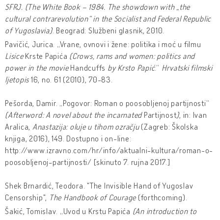
SFRJ. (The White Book – 1984. The showdown with „the
cultural contrarevolution“ in the Socialist and Federal Republic
of Yugoslavia)
. Beograd: Službeni glasnik, 2010.
Pavičić, Jurica. „Vrane, ovnovi i žene: politika i moć u filmu
Lisice
Krste Papića
(Crows, rams and women: politics and
power in the movie
Handcuffs
by Krsto Papić
.“
Hrvatski filmski
ljetopis
16, no. 61 (2010), 70-83.
Pešorda, Damir. „Pogovor: Roman o poosobljenoj partijnosti“
(Afterword: A novel about the incarnated
Partijnost
)
, in: Ivan
Aralica,
Anastazija: oluje u tihom ozračju
(Zagreb: Školska
knjiga, 2016),
149. Dostupno i on-line:
http://www.izravno.com/hr/info/aktualni-kultura/roman-o-
poosobljenoj-partijnosti/ [skinuto 7. rujna 2017.]
Shek Brnardić, Teodora. "The Invisible Hand of Yugoslav
Censorship",
The Handbook of Courage
(forthcoming).
Šakić, Tomislav. „Uvod u Krstu Papića
(An introduction to