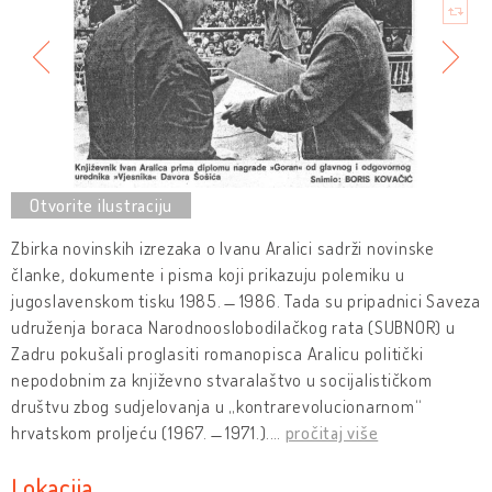
Zbirka novinskih izrezaka o Ivanu Aralici sadrži novinske
članke, dokumente i pisma koji prikazuju polemiku u
jugoslavenskom tisku 1985. ̶ 1986. Tada su pripadnici Saveza
udruženja boraca Narodnooslobodilačkog rata (SUBNOR) u
Zadru pokušali proglasiti romanopisca Aralicu politički
nepodobnim za književno stvaralaštvo u socijalističkom
društvu zbog sudjelovanja u „kontrarevolucionarnom“
hrvatskom proljeću (1967. ̶ 1971.).
…
pročitaj više
Lokacija