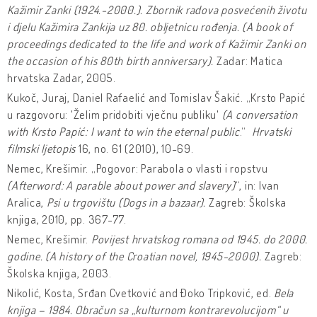
Kažimir Zanki (1924.-2000.). Zbornik radova posvećenih životu
i djelu Kažimira Zankija uz 80. obljetnicu rođenja. (A book of
proceedings dedicated to the life and work of Kažimir Zanki on
the occasion of his 80th birth anniversary).
Zadar: Matica
hrvatska Zadar, 2005.
Kukoč, Juraj, Daniel Rafaelić and Tomislav Šakić. „Krsto Papić
u razgovoru: 'Želim pridobiti vječnu publiku'
(A conversation
with Krsto Papić: I want to win the eternal public
.“
Hrvatski
filmski ljetopis
16, no. 61 (2010), 10-69.
Nemec, Krešimir. „Pogovor: Parabola o vlasti i ropstvu
(Afterword: A parable about power and slavery)
“, in: Ivan
Aralica,
Psi u trgovištu (Dogs in a bazaar).
Zagreb: Školska
knjiga, 2010, pp. 367-77.
Nemec, Krešimir.
Povijest hrvatskog romana od 1945. do 2000.
godine.
(A history of the Croatian novel, 1945-2000).
Zagreb:
Školska knjiga, 2003.
Nikolić, Kosta, Srđan Cvetković and Đoko Tripković, ed.
Bela
knjiga – 1984. Obračun sa „kulturnom kontrarevolucijom“ u