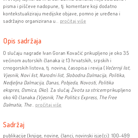
pisma i piščeve nadopune, tj. komentare koji dodatno
kontekstualiziraju medijske objave, pomno je uređena i
sadržajno organizirana u
…
pročitaj više
Opis sadržaja
O slučaju nagrade Ivan Goran Kovačić prikupljeno je oko 35
većinom autorskih članaka iz 13 hrvatskih, srpskih i
crnogorskih listova, tj. novina, časopisa i revija (
Večernji list,
Vjesnik, Novi list, Narodni list, Slobodna Dalmacija, Politika,
Nedjeljna Dalmacija, Danas, Pobjeda, Novosti, Politika
ekspres
,
Osmica
,
Oko
). Za slučaj
Života sa stricem
prikupljeno
oko 40 članaka
(Vjesnik, The Politics Express, The Free
Dalmatia, The
…
pročitaj više
Sadržaj
publikacije (knjige, novine, članci, novinski isječci): 100-499