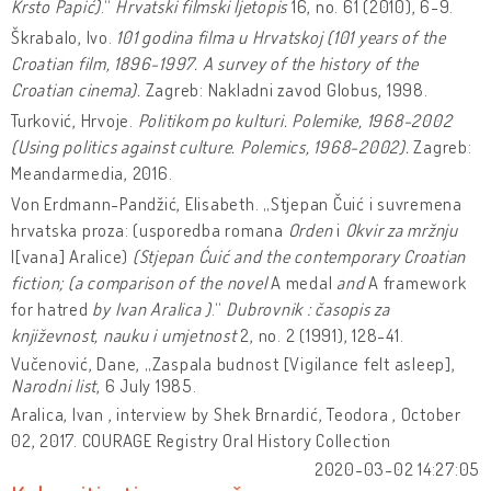
Krsto Papić)
.“
Hrvatski filmski ljetopis
16, no. 61 (2010), 6-9.
Škrabalo, Ivo.
101 godina filma u Hrvatskoj (101 years of the
Croatian film, 1896-1997. A survey of the history of the
Croatian cinema).
Zagreb: Nakladni zavod Globus, 1998.
Turković, Hrvoje.
Politikom po kulturi. Polemike, 1968-2002
(Using politics against culture. Polemics, 1968-2002).
Zagreb:
Meandarmedia, 2016.
Von Erdmann-Pandžić, Elisabeth. „Stjepan Čuić i suvremena
hrvatska proza: (usporedba romana
Orden
i
Okvir za mržnju
I[vana] Aralice)
(Stjepan Ćuić and the contemporary Croatian
fiction; (a comparison of the novel
A medal
and
A framework
for hatred
by Ivan Aralica )
.“
Dubrovnik : časopis za
književnost, nauku i umjetnost
2, no. 2 (1991), 128-41.
Vučenović, Dane, „Zaspala budnost [Vigilance felt asleep],
Narodni list
, 6 July 1985.
Aralica, Ivan , interview by Shek Brnardić, Teodora , October
02, 2017. COURAGE Registry Oral History Collection
2020-03-02 14:27:05