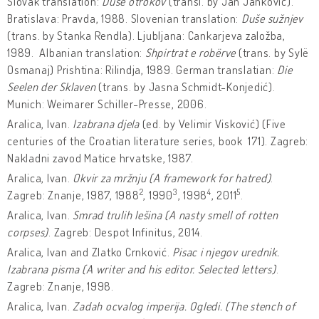
Slovak translation:
Duše otrokov
(transl. by Ján Jankovič).
Bratislava: Pravda, 1988. Slovenian translation:
Duše sužnjev
(trans. by Stanka Rendla). Ljubljana: Cankarjeva založba,
1989. Albanian translation:
Shpirtrat e robërve
(trans. by Sylë
Osmanaj) Prishtina: Rilindja, 1989. German translatian:
Die
Seelen der Sklaven
(trans. by Jasna Schmidt-Konjedić).
Munich: Weimarer Schiller-Presse, 2006.
Aralica, Ivan.
Izabrana djela
(ed. by Velimir Visković)
(Five
centuries of the Croatian literature series, book 171). Zagreb:
Nakladni zavod Matice hrvatske, 1987.
Aralica, Ivan.
Okvir za mržnju (A framework for hatred)
.
2
3
4
5
Zagreb: Znanje, 1987, 1988
, 1990
, 1998
, 2011
.
Aralica, Ivan.
Smrad trulih lešina
(A nasty smell of rotten
corpses)
. Zagreb: Despot Infinitus, 2014.
Aralica, Ivan and Zlatko Crnković.
Pisac i njegov urednik.
Izabrana pisma (A writer and his editor. Selected letters)
.
Zagreb: Znanje, 1998.
Aralica, Ivan.
Zadah ocvalog imperija. Ogledi. (The stench of