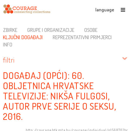
language
ZBIRKE
GRUPE I ORGANIZACIJE
OSOBE
KLJUČNI DOGAĐAJI
REPREZENTATIVNI PRIMJERCI
INFO
filtri
DOGAĐAJ (OPĆI): 60.
OBLJETNICA HRVATSKE
TELEVIZIJE: NIKŠA FULGOSI,
AUTOR PRVE SERIJE O SEKSU,
2016.
http://courage.btk.mta.hu/courage/individual/n156870?hr