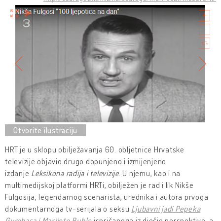
HRT je u sklopu obilježavanja 60. obljetnice Hrvatske
televizije objavio drugo dopunjeno i izmijenjeno
izdanje
Leksikona radija i televizije
. U njemu, kao i na
multimedijskoj platformi HRTi, obilježen je rad i lik Nikše
Fulgosija, legendarnog scenarista, urednika i autora prvoga
dokumentarnoga tv-serijala o seksu
Ljubavni jadi Pepeka
Gumbasa i Marijete Buble
ispričanoga iz dječje perspektive, a