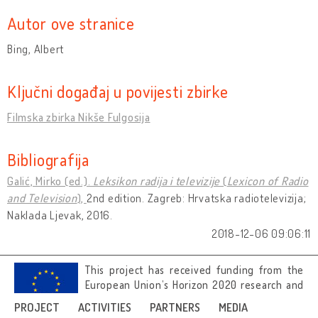
Autor ove stranice
Bing, Albert
Ključni događaj u povijesti zbirke
Filmska zbirka Nikše Fulgosija
Bibliografija
Galić, Mirko (ed.).
Leksikon radija i televizije
(
Lexicon of Radio
and Television
),
2nd edition. Zagreb: Hrvatska radiotelevizija;
Naklada Ljevak, 2016.
2018-12-06 09:06:11
This project has received funding from the
European Union’s Horizon 2020 research and
innovation programme under grant
PROJECT
ACTIVITIES
PARTNERS
MEDIA
agreement No 692919.