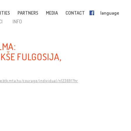
ITIES
PARTNERS
MEDIA
CONTACT
language
CI
INFO
LMA:
KŠE FULGOSIJA,
ge.btk.mta.hu/courage/individual/n123691?hr