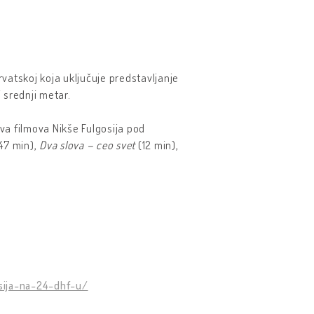
rvatskoj koja uključuje predstavljanje
 srednji metar.
va filmova Nikše Fulgosija pod
47 min),
Dva slova – ceo svet
(12 min),
sija-na-24-dhf-u/