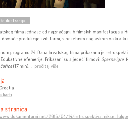
atskog filma jedna je od najznačajnijih filmskih manifestacija u H
 domaće produkcije svih formi, s posebnim naglaskom na kratki i
nom programu 24. Dana hrvatskog filma prikazana je retrospekti
Edukativne efemerije. Prikazani su sljedeći filmovi:
Opasne igre
(
 čašice
(17 min),
…
pročitaj više
ja
Croatia
a karti
a stranica
/www.dokumentarni.net/2015/04/14/retrospektiva-nikse-fulgo