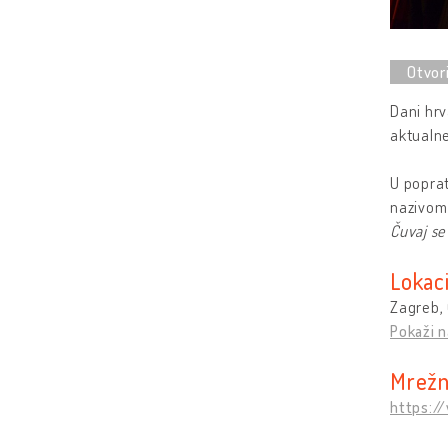
Dani hrv
aktualne
U poprat
nazivom 
Čuvaj se
Lokaci
Zagreb, 
Pokaži n
Mrežn
https:/