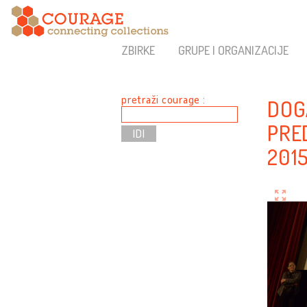
ZBIRKE
GRUPE I ORGANIZACIJE
pretraži courage :
DOG
PRE
2015