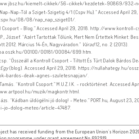
www.jbsz.hu/kiemelt-cikkek/56-cikkek/kezdetek-90869/932-nos
 Nap-Nap-Tól a Sziget-Szigetig 4/1 (Cspv.Hu).” Accessed April 29,
/cspv.hu/08/08/nap_nap_sziget01/.
l Csoport - Blog.” Accessed April 29, 2018. http://www.kontroll-
P., József. “Azért Tartottak Tőlünk, Mert Nem Értettek Minket: B
tt 2012. Március 14-Én, Nagyváradon.”
Várad
12, no. 2 (2013).
epa.oszk.hu/00100/00181/00084/699.htm.
sp. “Összeáll a Kontroll Csoport - Tiltott És Tűrt Dalok Bárdos 
tEgy
(blog). Accessed April 29, 2018. https://nullahategy.hu/ossz
lok-bardos-deak-agnes-szuletesnapjan/.
Tamás. “Kontroll Csoport.” M.U.Z.I.K. - rocktörténet. Accessed Apr
www.artpool.hu/muzik/magkontr.html.
lázs. “Kádban üldögélni jó dolog! - Meteo.” PORT.hu, August 23, 
ni-jo-dolog-meteo/article-47487.
oject has received funding from the European Union’s Horizon 202
tion programme under grant agreement No 692919.