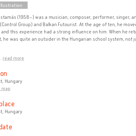
istamás (1958–) was a musician, composer, performer, singer, a
(Control Group) and Balkan Futourist. At the age of ten, he moved 
 and this experience had a strong influence on him. When he ret
t, he was quite an outsider in the Hungarian school system, not j
…
read more
ion
t, Hungary
n map
place
t, Hungary
 date