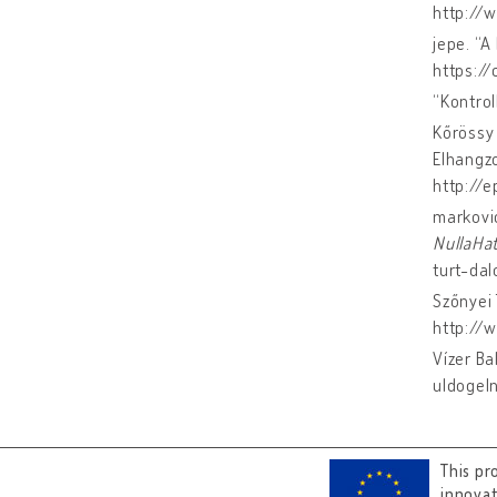
http://
jepe. “A
https:/
“Kontrol
Kőrössy 
Elhangzo
http://
markovic
NullaHa
turt-da
Szőnyei 
http://
Vízer Ba
uldogel
This pr
innova