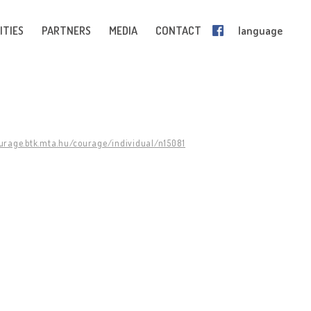
ITIES
PARTNERS
MEDIA
CONTACT
language
ourage.btk.mta.hu/courage/individual/n15081