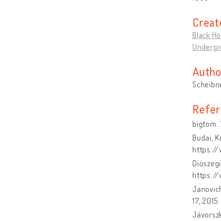
Creat
Black Ho
Undergro
Autho
Scheibn
Refer
bigtom. 
Budai, K
https:/
Diószegi
https://
Janovich
17, 201
Jávorszk