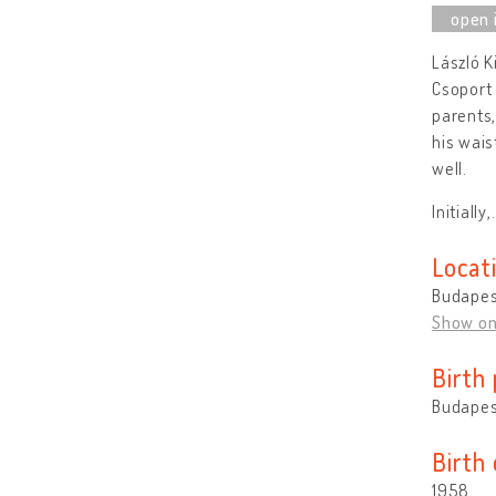
László K
Csoport 
parents,
his wais
well.
Initially,
Locat
Budapes
Show o
Birth 
Budapes
Birth
1958