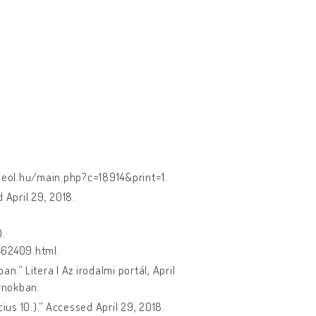
.deol.hu/main.php?c=18914&print=1.
 April 29, 2018.
0.
462409.html.
.” Litera | Az irodalmi portál, April
rnokban.
ius 10.).” Accessed April 29, 2018.