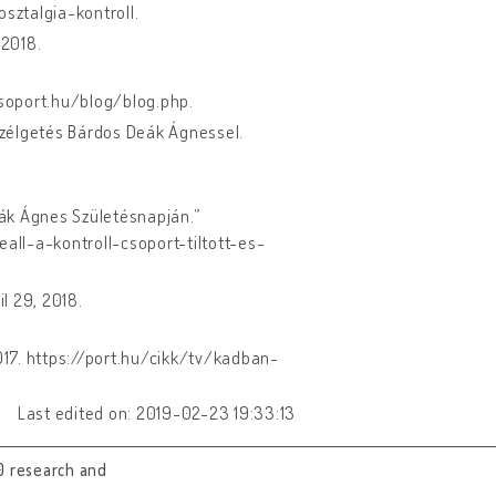
ztalgia-kontroll.
 2018.
csoport.hu/blog/blog.php.
eszélgetés Bárdos Deák Ágnessel.
Deák Ágnes Születésnapján.”
eall-a-kontroll-csoport-tiltott-es-
il 29, 2018.
2017. https://port.hu/cikk/tv/kadban-
Last edited on: 2019-02-23 19:33:13
0 research and