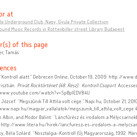
or at
le Underground Club. Nagy, Gyula Private Collection
und Music Records in Rottenbiller street Library Budapest
r(s) of this page
er, Tamás
ences
“Kontroll alatt.” Debrecen Online, October 19, 2009. http://www
risztián.
Privát Rocktörténet (48. Rész): Kontroll Csoport
. Accessed
/www.youtube.com/watch?v=SpBpIEDVB4U.
 József. “Megszűnik Till Attila volt cége.” Napi.hu, October 21, 201
www.napi.hu/magyar_vallalatok/megszunik_till_attila_volt_cege.
 Albin, and Modor Bálint. “Láncfűrész és irodalom a Mélycsarnokban
5. http://www.litera.hu/hirek/lancfuresz-es-irodalom-a-melycsa
y, Béla Szilárd. “Nosztalgia-Kontroll (Új Magyarország, 1992. Márc