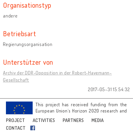
Organisationstyp
andere
Betriebsart
Regierungsorganisation
Unterstützer von
Archiv der DDR-Opposition in der Robert-Havemann-
Gesellschaft
2017-05-31 15:54:32
This project has received funding from the
European Union’s Horizon 2020 research and
innovation programme under grant
PROJECT
ACTIVITIES
PARTNERS
MEDIA
agreement No 692919.
CONTACT
Image credits