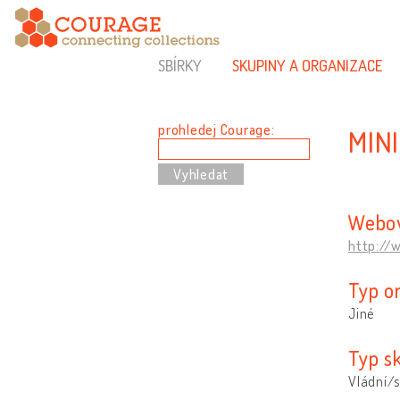
SBÍRKY
SKUPINY A ORGANIZACE
prohledej Courage:
MIN
Webov
http://
Typ o
Jiné
Typ s
Vládní/s