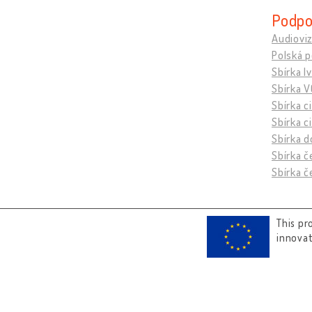
Podpo
Audioviz
Polská p
Sbírka I
Sbírka V
Sbírka c
Sbírka c
Sbírka d
Sbírka č
Sbírka č
This pr
innova