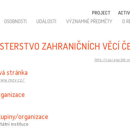
PROJECT
ACTIV
OSOBNOSTI
UDÁLOSTI
VÝZNAMNÉ PŘEDMĚTY
O R
ISTERSTVO ZAHRANIČNÍCH VĚCÍ Č
http://courage.btk.
á stránka
www.mzv.cz/
rganizace
kupiny/organizace
tátní instituce