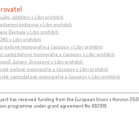
rovatel
uální oddělení v Libri prohibiti
odzemní knihovna v Libri prohibiti
vana Dejmala v Libri prohibiti
ONS v Libri prohibiti
izí exilové monografie a časopisy v Libri prohibiti
izí samizdatové monografie a časopisy v Libri prohibiti
opisů Juliany Jirousové v Libri prohibiti
eské exilové monografie a časopisy v Libri prohibiti
eské samizdatové monografie a časopisy v Libri prohibiti
oject has received funding from the European Union’s Horizon 202
tion programme under grant agreement No 692919.