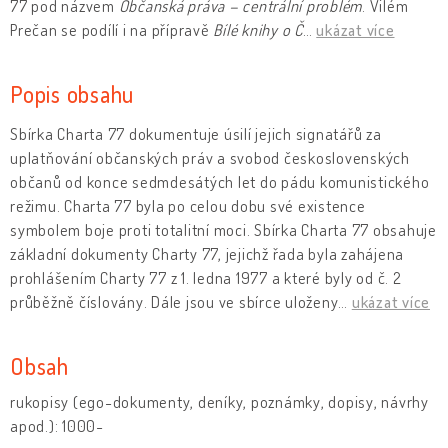
77 pod názvem
Občanská práva – centrální problém
. Vilém
Prečan se podílí i na přípravě
Bílé knihy
o Č
…
ukázat více
Popis obsahu
Sbírka Charta 77 dokumentuje úsilí jejich signatářů za
uplatňování občanských práv a svobod československých
občanů od konce sedmdesátých let do pádu komunistického
režimu. Charta 77 byla po celou dobu své existence
symbolem boje proti totalitní moci. Sbírka Charta 77 obsahuje
základní dokumenty Charty 77, jejichž řada byla zahájena
prohlášením Charty 77 z 1. ledna 1977 a které byly od č. 2
průběžně číslovány. Dále jsou ve sbírce uloženy
…
ukázat více
Obsah
rukopisy (ego-dokumenty, deníky, poznámky, dopisy, návrhy
apod.): 1000-