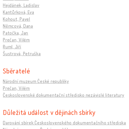
Hejdánek, Ladislav
Kantůrková, Eva
Kohout, Pavel
Němcová, Dana
Patočka, Jan
Prečan, Vilém
Ruml, Jiří
Šustrová, Petruška
Sběratelé
Národní muzeum České republiky
Prečan, Vilém
Československé dokumentační středisko nezávislé literatury
Důležitá událost v dějinách sbírky
Darování sbírek Československého dokumentačního střediska