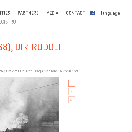
ITIES
PARTNERS
MEDIA
CONTACT
language
EGISTRU
8), DIR. RUDOLF
urage.btk.mta.hu/courage/individual/n582?cs