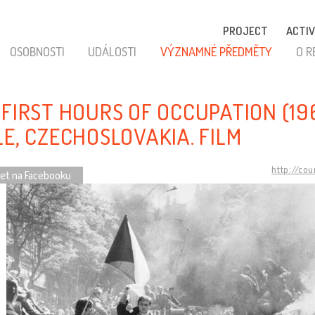
PROJECT
ACTIV
OSOBNOSTI
UDÁLOSTI
VÝZNAMNÉ PŘEDMĚTY
O R
 FIRST HOURS OF OCCUPATION (196
LE, CZECHOSLOVAKIA. FILM
http://co
let na Facebooku