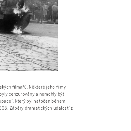
kých filmařů. Některé jeho filmy
 byly cenzurovány a nemohly být
kupace“, který byl natočen během
968. Záběry dramatických událostí z