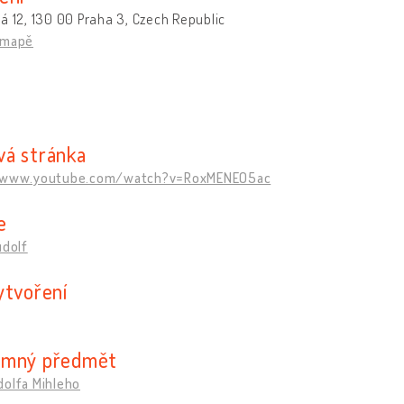
á 12, 130 00 Praha 3, Czech Republic
 mapě
á stránka
//www.youtube.com/watch?v=RoxMENEO5ac
e
udolf
ytvoření
amný předmět
dolfa Mihleho