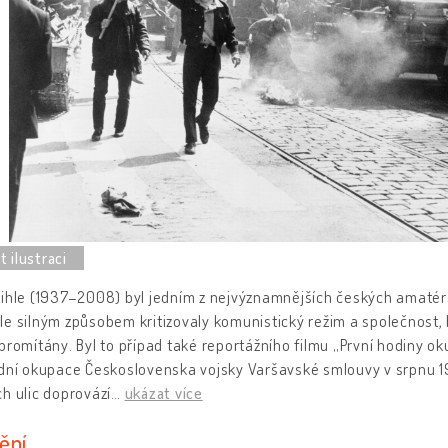
ihle (1937–2008) byl jedním z nejvýznamnějších českých amatérs
e silným způsobem kritizovaly komunistický režim a společnost,
promítány. Byl to případ také reportážního filmu „První hodiny o
 dní okupace Československa vojsky Varšavské smlouvy v srpnu 1
h ulic doprovází
…
ukázat více
ění