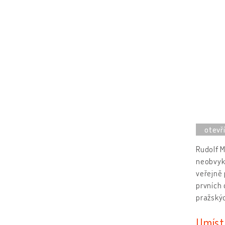
Rudolf M
neobvykl
veřejně 
prvních
pražskýc
Umíst