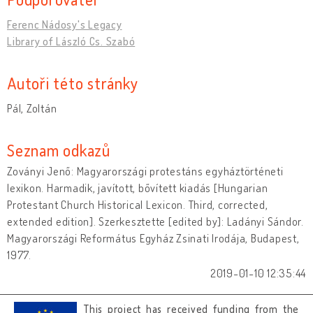
Ferenc Nádosy's Legacy
Library of László Cs. Szabó
Autoři této stránky
Pál, Zoltán
Seznam odkazů
Zoványi Jenő: Magyarországi protestáns egyháztörténeti
lexikon. Harmadik, javított, bővített kiadás [Hungarian
Protestant Church Historical Lexicon. Third, corrected,
extended edition]. Szerkesztette [edited by]: Ladányi Sándor.
Magyarországi Református Egyház Zsinati Irodája, Budapest,
1977.
2019-01-10 12:35:44
This project has received funding from the