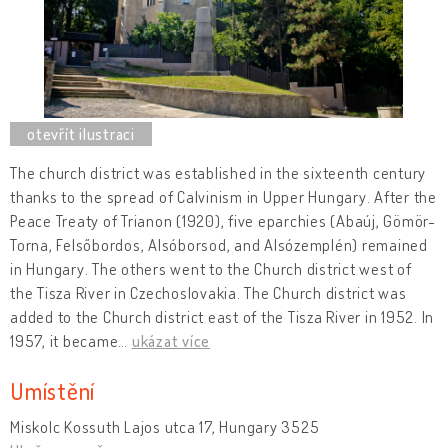
The church district was established in the sixteenth century
thanks to the spread of Calvinism in Upper Hungary. After the
Peace Treaty of Trianon (1920), five eparchies (Abaúj, Gömör-
Torna, Felsőbordos, Alsóborsod, and Alsózemplén) remained
in Hungary. The others went to the Church district west of
the Tisza River in Czechoslovakia. The Church district was
added to the Church district east of the Tisza River in 1952. In
1957, it became
…
ukázat více
Umístění
Miskolc Kossuth Lajos utca 17, Hungary 3525